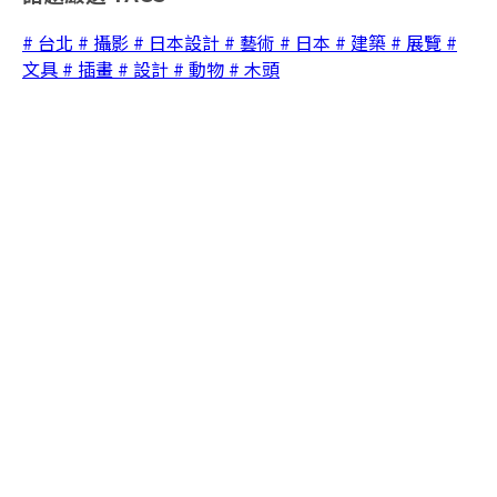
# 台北
# 攝影
# 日本設計
# 藝術
# 日本
# 建築
# 展覽
#
文具
# 插畫
# 設計
# 動物
# 木頭