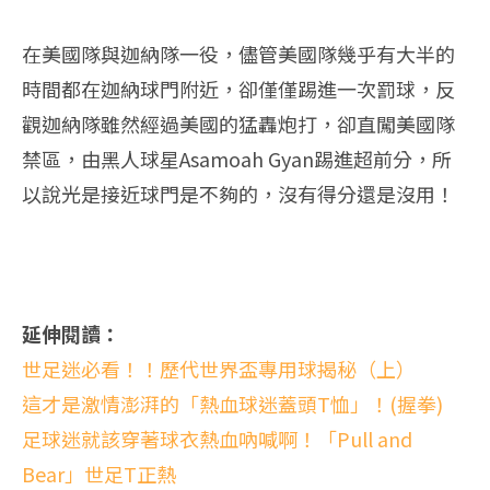
在美國隊與迦納隊一役，儘管美國隊幾乎有大半的
時間都在迦納球門附近，卻僅僅踢進一次罰球，反
觀迦納隊雖然經過美國的猛轟炮打，卻直闖美國隊
禁區，由黑人球星Asamoah Gyan踢進超前分，所
以說光是接近球門是不夠的，沒有得分還是沒用！
延伸閱讀：
世足迷必看！！歷代世界盃專用球揭秘（上）
這才是激情澎湃的「熱血球迷蓋頭T恤」！(握拳)
足球迷就該穿著球衣熱血吶喊啊！「Pull and
Bear」世足T正熱