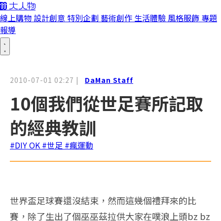
線上購物
設計創意
特別企劃
藝術創作
生活體驗
風格服飾
專題
報導
2010-07-01 02:27
|
DaMan Staff
10個我們從世足賽所記取
的經典教訓
#DIY OK
#世足
#瘋運動
世界盃足球賽還沒結束，然而這幾個禮拜來的比
賽，除了生出了個巫巫茲拉供大家在噗浪上頭bz bz