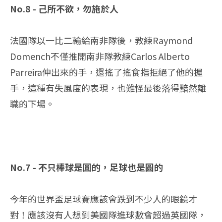
No.8 - 己所不欲，勿施於人
法國隊以一比二輸給南非隊後，教練Raymond
Domench不僅推開南非隊教練Carlos Alberto
Parreira伸出來的手，還搖了搖食指拒絕了他的握
手，這種有失風度的表現，也難怪最後落得黯然離
職的下場。
No.7 - 不只棒球是圓的，足球也是圓的
今年的世界盃足球賽應該會跌到不少人的眼鏡才
對！應該沒有人想到美國隊進球數會超過英國隊，