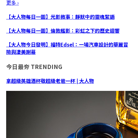
更多 ›
【大人物每日一圖】光影敘事：靜默中的靈魂絮語
【大人物每日一圖】倫敦艦影：彩虹之下的歷史迴響
【大人物今日發明】福特Edsel：一場汽車設計的華麗冒
險與淒美謝幕
今日最夯
TRENDING
拿超級英雄酒杯敬超級老爸一杯 | 大人物