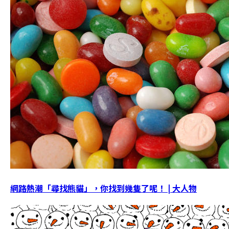
網路熱潮「尋找熊貓」，你找到幾隻了呢！ | 大人物