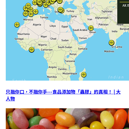
只融你口，不融你手---食品添加物「蟲膠」的真相！ | 大
人物