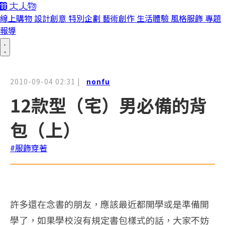
線上購物
設計創意
特別企劃
藝術創作
生活體驗
風格服飾
專題
報導
2010-09-04 02:31
|
nonfu
12款型（宅）男必備的背
包（上）
#服飾穿著
許多還在念書的朋友，應該最近都開學或是準備開
學了，如果學校沒有規定書包樣式的話，大家不妨