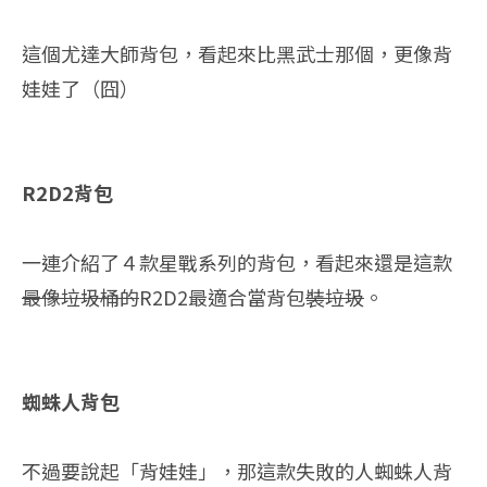
這個尤達大師背包，看起來比黑武士那個，更像背
娃娃了（囧）
R2D2背包
一連介紹了４款星戰系列的背包，看起來還是這款
最像垃圾桶的
R2D2最適合當背包
裝垃圾
。
蜘蛛人背包
不過要說起「背娃娃」，那這款失敗的人蜘蛛人背