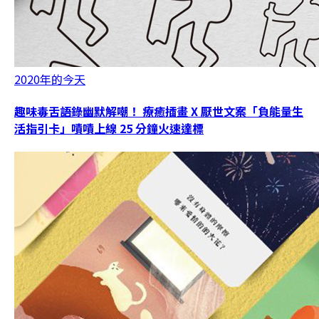
2020年的今天
趣味毒舌語錄幽默解嘲！ 療癒插畫 X 厭世文案「負能量生
活指引卡」嘖嘖上線 25 分鐘火速達標