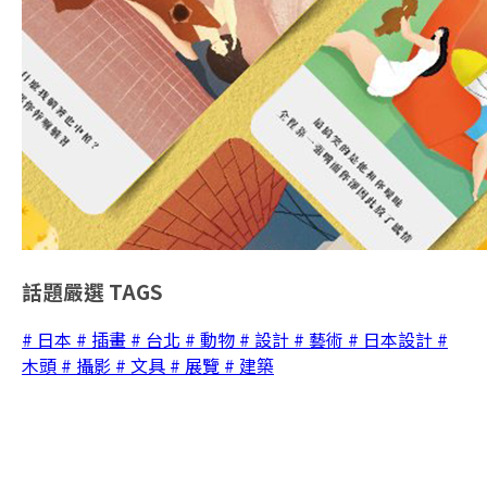
話題嚴選
TAGS
# 日本
# 插畫
# 台北
# 動物
# 設計
# 藝術
# 日本設計
#
木頭
# 攝影
# 文具
# 展覽
# 建築