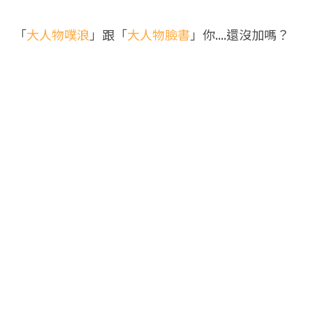
「
大人物噗浪
」跟「
大人物臉書
」你....還沒加嗎？