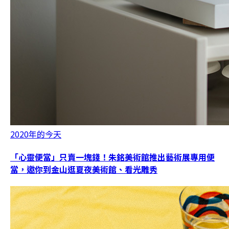
2020年的今天
「心靈便當」只賣一塊錢！朱銘美術館推出藝術展專用便
當，邀你到金山逛夏夜美術館、看光雕秀