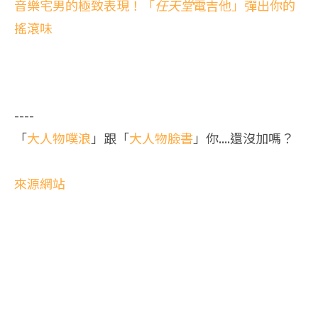
音樂宅男的極致表現！「
任天堂
電吉他」彈出你的
搖滾味
----
「
大人物噗浪
」跟「
大人物臉書
」你....還沒加嗎？
來源網站