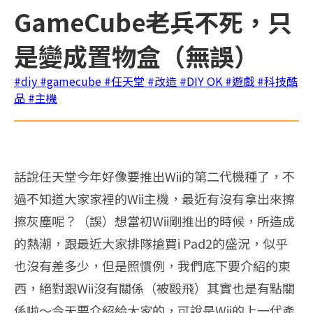
GameCube老兵不死，只
是變成置物盒（無誤）
#diy
#gamecube
#任天堂
#改造
#DIY OK
#遊戲
#科技酷
品
#主機
話說任天堂今年好像要推出Wii的第二代機種了，不
過不知道大家家裡的Wii主機，最近有沒有拿出來擦
擦灰塵呢？（誤）想當初Wii剛推出的時候，所造成
的熱潮，跟最近大家排隊搶買i Pad2的盛況，似乎
也沒有差多少，但是照慣例，我們底下要介紹的東
西，絕對跟Wii沒有關係（被毆飛）其實也是有點關
係啦～今天要介紹給大家的，可說是Wii的上一代產