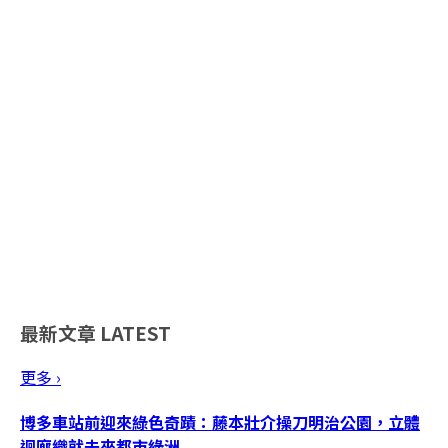
最新文章
LATEST
更多 ›
博多車站前迎來綠色奇蹟：藤本壯介操刀明治公園，立體
迴廊織就未來都市綠洲