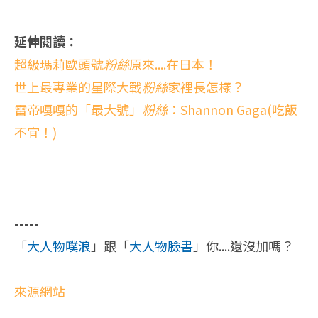
延伸閱讀：
超級瑪莉歐頭號
粉絲
原來....在日本！
世上最專業的星際大戰
粉絲
家裡長怎樣？
雷帝嘎嘎的「最大號」
粉絲
：Shannon Gaga(吃飯
不宜！)
-----
「
大人物噗浪
」跟「
大人物臉書
」你....還沒加嗎？
來源網站