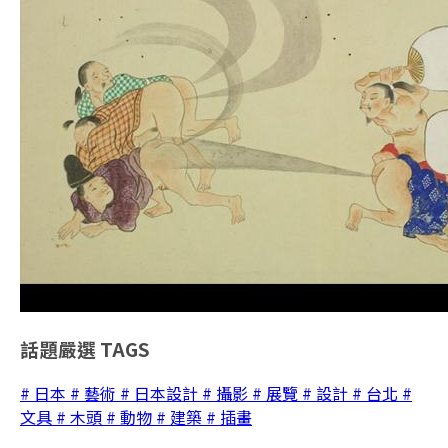
話題嚴選
TAGS
# 日本
# 藝術
# 日本設計
# 攝影
# 展覽
# 設計
# 台北
#
文具
# 木頭
# 動物
# 建築
# 插畫