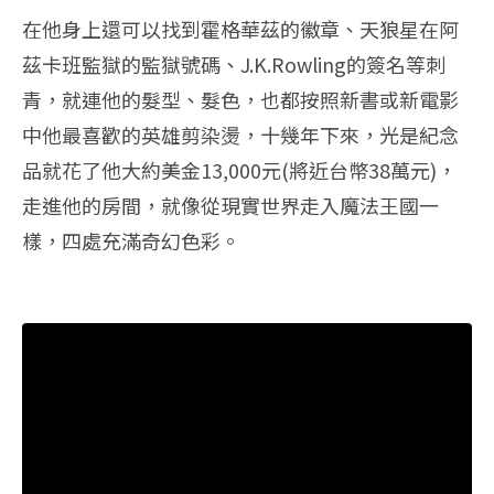
在他身上還可以找到霍格華茲的徽章、天狼星在阿
茲卡班監獄的監獄號碼、J.K.Rowling的簽名等刺
青，就連他的髮型、髮色，也都按照新書或新電影
中他最喜歡的英雄剪染燙，十幾年下來，光是紀念
品就花了他大約美金13,000元(將近台幣38萬元)，
走進他的房間，就像從現實世界走入魔法王國一
樣，四處充滿奇幻色彩。