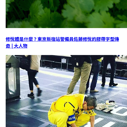
修悅體是什麼？東京新宿站警備員佐藤修悅的膠帶字型傳
奇 | 大人物