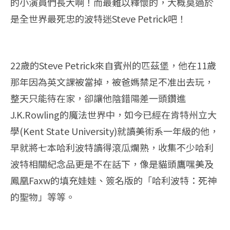
的小演員們長大啊！而最難以釋懷的，大概莫過於
是全世界最死忠的波特迷Steve Petrick吧！
22歲的Steve Petrick來自賓州的匹茲堡，他在11歲
那年因為英文課被當掉，被爸媽禁足不准出去玩，
整天只能待在家，卻讓他陰錯陽差一頭鑽進
J.K.Rowling的魔法世界中，如今已經在肯特州立大
學(Kent State University)就讀美術系一年級的他，
早就將七本哈利波特讀得滾瓜爛熟，收集不少哈利
波特相關紀念品更是不在話下，像是貓頭鷹嘿美及
鳳凰Faxw的填充娃娃、簽名版的「哈利波特：死神
的聖物」等等。