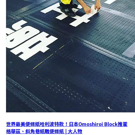
世界最美便條紙哈利波特款！日本Omoshiroi Block推霍
格華茲、斜角巷紙雕便條紙 | 大人物