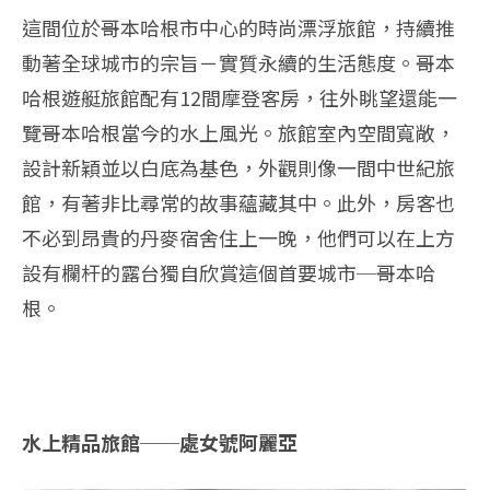
這間位於哥本哈根市中心的時尚漂浮旅館，持續推
動著全球城市的宗旨－實質永續的生活態度。哥本
哈根遊艇旅館配有12間摩登客房，往外眺望還能一
覽哥本哈根當今的水上風光。旅館室內空間寬敞，
設計新穎並以白底為基色，外觀則像一間中世紀旅
館，有著非比尋常的故事蘊藏其中。此外，房客也
不必到昂貴的丹麥宿舍住上一晚，他們可以在上方
設有欄杆的露台獨自欣賞這個首要城市─哥本哈
根。
水上精品旅館──處女號阿麗亞