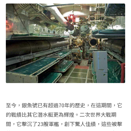
至今，銀魚號已有超過70年的歷史，在這期間，它
的戰績比其它潛水艇更為輝煌。二次世界大戰期
間，它擊沉了23艘軍艦，創下驚人佳績，這些被擊