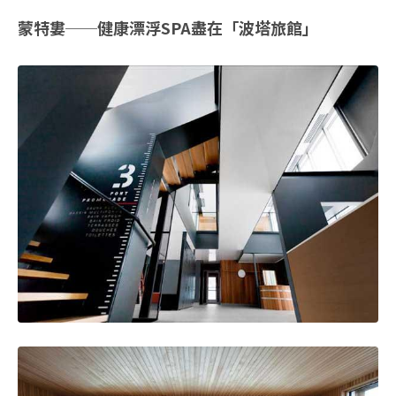
蒙特婁──健康漂浮SPA盡在「波塔旅館」