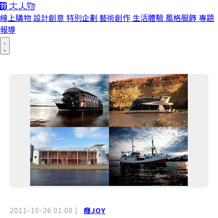
線上購物
設計創意
特別企劃
藝術創作
生活體驗
風格服飾
專題
報導
2011-10-26 01:00
|
癮JOY