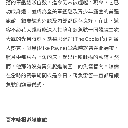
落的軍艦總噸位數，迄今仍未被超越。現今，它已
功成身退，並成為全美軍艦迷及青少年露營的首選
旅館。銀魚號的外觀及內部都保存良好，在此，遊
客不必花大錢就能深入其境和銀魚號一同體驗二次
大戰的光榮時刻。酷樂思網站(The Coolist's) 創辦
人麥克．佩恩(Mike Payne)12歲時就曾在此過夜，
照片中那張右上角的床，就是他所睡過的臥鋪。然
而，他那時沒有勇氣爬進前圖中的魚雷管內。無論
在當時的戰爭期間或是今日，爬魚雷管一直都是銀
魚號的迎賓儀式。
哥本哈根遊艇旅館