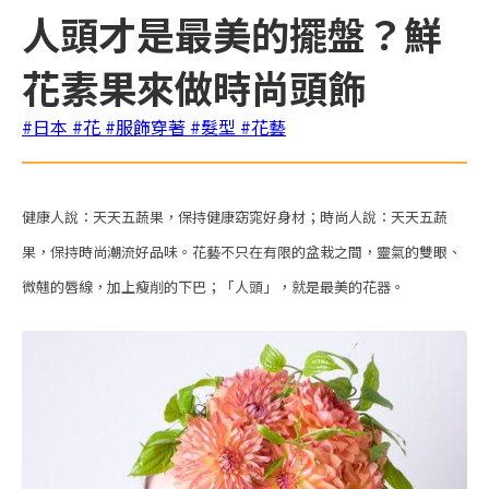
人頭才是最美的擺盤？鮮
花素果來做時尚頭飾
#日本
#花
#服飾穿著
#髮型
#花藝
健康人說：天天五蔬果，保持健康窈窕好身材；時尚人說：天天五蔬
果，保持時尚潮流好品味。花藝不只在有限的盆栽之間，靈氣的雙眼、
微翹的唇線，加上瘦削的下巴；「人頭」，就是最美的花器。