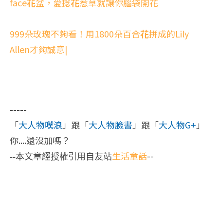
face
花
盆，愛捻
花
惹草就讓你腦袋開花
999朵玫瑰不夠看！用1800朵百合
花
拼成的Lily
Allen才夠誠意|
-----
「
大人物噗浪
」跟「
大人物臉書
」跟「
大人物G+
」
你....還沒加嗎？
生活童話
--
--本文章經授權引用自友站