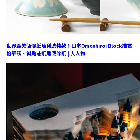
世界最美便條紙哈利波特款！日本Omoshiroi Block推霍
格華茲、斜角巷紙雕便條紙 | 大人物