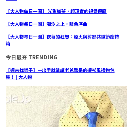
【大人物每日一圖】 光影織夢，超現實的視覺迴廊
【大人物每日一圖】潮汐之上，藍色序曲
【大人物每日一圖】夜幕的狂想：煙火與剪影共織節慶詩
篇
今日最夯
TRENDING
【週末找樂子】一出手就能讓老爸驚呆的襯衫風禮物包
裝！ | 大人物