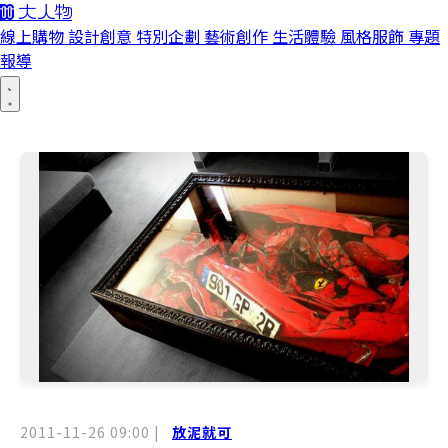
線上購物
設計創意
特別企劃
藝術創作
生活體驗
風格服飾
專題
報導
2011-11-26 09:00
|
放泥就可