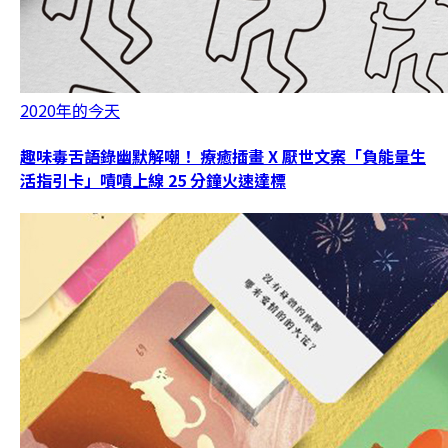
2020年的今天
趣味毒舌語錄幽默解嘲！ 療癒插畫 X 厭世文案「負能量生
活指引卡」嘖嘖上線 25 分鐘火速達標