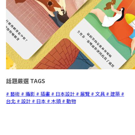
話題嚴選
TAGS
# 藝術
# 攝影
# 插畫
# 日本設計
# 展覽
# 文具
# 建築
#
台北
# 設計
# 日本
# 木頭
# 動物