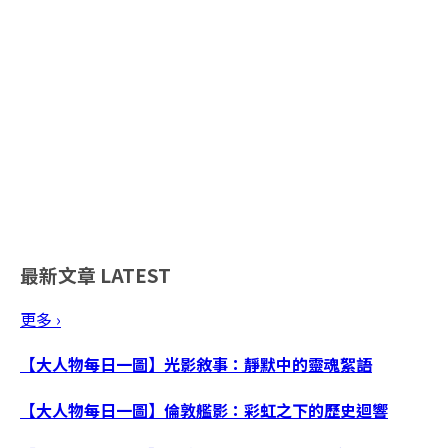
最新文章
LATEST
更多 ›
【大人物每日一圖】光影敘事：靜默中的靈魂絮語
【大人物每日一圖】倫敦艦影：彩虹之下的歷史迴響