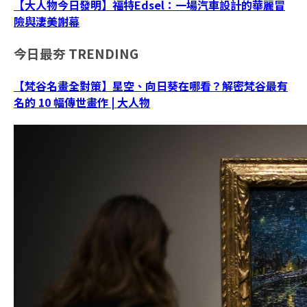
【大人物今日發明】福特Edsel：一場汽車設計的華麗冒
險與淒美謝幕
今日最夯
TRENDING
【梵谷名畫全對策】星空、向日葵在哪看？解密梵谷最有
名的 10 幅傳世畫作 | 大人物