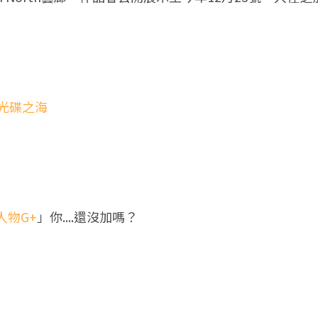
的光碟之海
人物G+
」你....還沒加嗎？