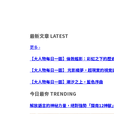
最新文章
LATEST
更多 ›
【大人物每日一圖】倫敦艦影：彩虹之下的歷
【大人物每日一圖】 光影織夢，超現實的視覺
【大人物每日一圖】潮汐之上，藍色序曲
今日最夯
TRENDING
解放語言的神秘力量，絕對強勢「閩南12神獸」 