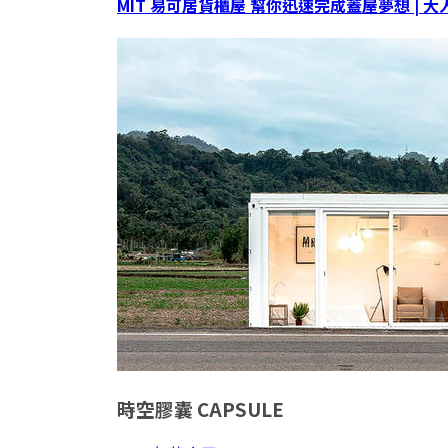
MIT 易可居貨櫃屋 幫你迅速完成蓋屋夢想 | 大
時空膠囊
CAPSULE