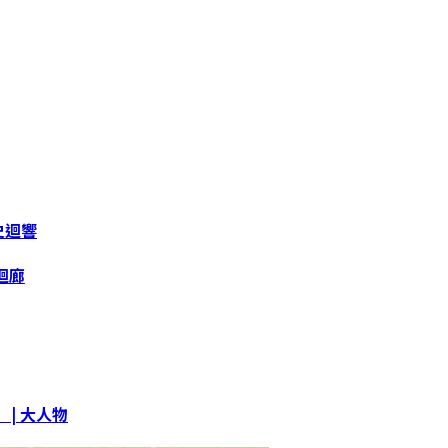
史迴響
迴廊
| 大人物