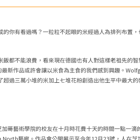
成的你有看過嗎？一粒粒不起眼的米經過人為排列布置，
米飯都不能浪費，看來現在德國也有人對這樣老祖先的智
展出的最新作品或許會讓以米食為主食的我們感到興趣。Wolfg
超過三萬小堆的米加上七堆花粉創造出他生平中最大的裝置藝
找了數位芝加哥藝術學院的校友在十月時花費十天的時間一點
an North藝廊。作品會公開展示至今年12月23號，