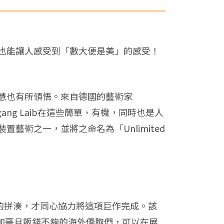
也能讓人感受到「數大便是美」的感受！
慧也有所領悟。來自德國的藝術家
ang Laib在這些簡單、有機，同時也是人
術之一，並將之命名為「Unlimited
一滴的拼湊，才同心協力將這項巨作完成。該
人在芝加哥且飯錢不夠的海外僑胞們，可以在展