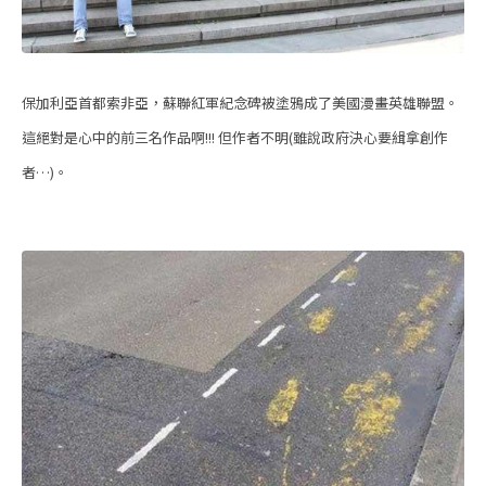
保加利亞首都索非亞，蘇聯紅軍紀念碑被塗鴉成了美國漫畫英雄聯盟。
這絕對是心中的前三名作品啊!!! 但作者不明(雖說政府決心要緝拿創作
者…)。