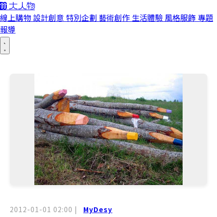
線上購物
設計創意
特別企劃
藝術創作
生活體驗
風格服飾
專題
報導
2012-01-01 02:00
|
MyDesy