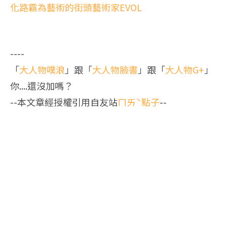
化路霸為藝術的街頭藝術家EVOL
----
「
大人物噗浪
」跟「
大人物臉書
」跟「
大人物G+
」
你....還沒加嗎？
--本文章經授權引用自友站
ㄇㄞˋ點子
--