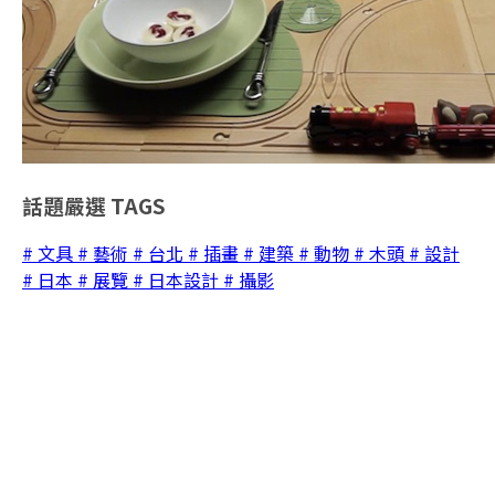
話題嚴選
TAGS
# 文具
# 藝術
# 台北
# 插畫
# 建築
# 動物
# 木頭
# 設計
# 日本
# 展覽
# 日本設計
# 攝影