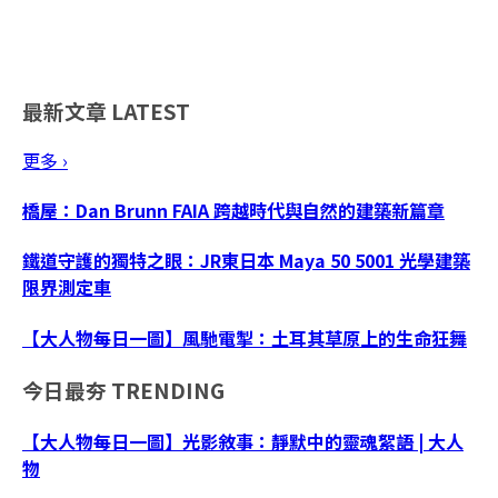
最新文章
LATEST
更多 ›
橋屋：Dan Brunn FAIA 跨越時代與自然的建築新篇章
鐵道守護的獨特之眼：JR東日本 Maya 50 5001 光學建築
限界測定車
【大人物每日一圖】風馳電掣：土耳其草原上的生命狂舞
今日最夯
TRENDING
【大人物每日一圖】光影敘事：靜默中的靈魂絮語 | 大人
物