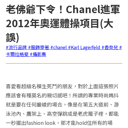
老佛爺下令！Chanel進軍
2012年奧運體操項目(大
誤)
#流行品牌
#服飾穿著
#chanel
#Karl Lagerfeld
#香奈兒
#
卡爾拉格斐
#攝影集
喜愛看超級名模生死鬥的朋友，對於上面這張照片
應該會有種莫名的親切感吧！所謂的專業時尚媽抖
就是要在任何嚴峻的場合，像是在第五大道前、游
泳池內、鷹架上、高空彈跳或是老虎籠子裡，都能
一秒擺出fashion look，那才能hold住所有的場