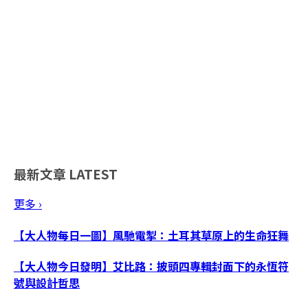
最新文章
LATEST
更多 ›
【大人物每日一圖】風馳電掣：土耳其草原上的生命狂舞
【大人物今日發明】艾比路：披頭四專輯封面下的永恆符
號與設計哲思