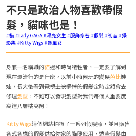
不只是政治人物喜歡帶假
髮，貓咪也是！
#貓
#Lady GAGA
#漂亮女生
#服飾穿著
#假髮
#初音
#攝
影集
#Kitty Wigs
#暴風女
身兼一名稱職的
貓
迷和時尚犧牲者，一定要了解到
現在最流行的是什麼，以前小時候玩的變髮
芭比
娃
娃，長大後
看到電視上被摘掉的假髮
定時定額會去
修理
髮型
，不難可以發現髮型對我們每個人重要度
高達八層樓高阿！
Kitty Wigs
這個網站拍攝了一系列假髮照，並且販售
各式各樣的假髮供給你家的貓咪使用，這些假髮由