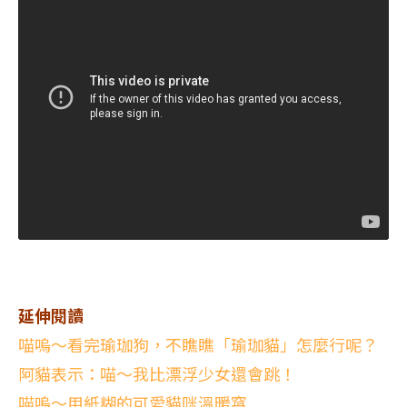
延伸閱讀
喵嗚～看完瑜珈狗，不瞧瞧「瑜珈貓」怎麼行呢？
阿貓表示：喵～我比漂浮少女還會跳！
喵嗚～用紙糊的可愛貓咪溫暖窩