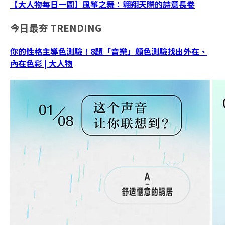
【大人物每日一圖】風箏之舞：翱翔天際的詩意長卷
今日最夯
TRENDING
你的性格主導色測驗！8題「音樂」顏色測驗找出外在、
內在色彩 | 大人物