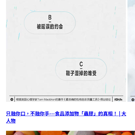
只融你口，不融你手---食品添加物「蟲膠」的真相！ | 大
人物