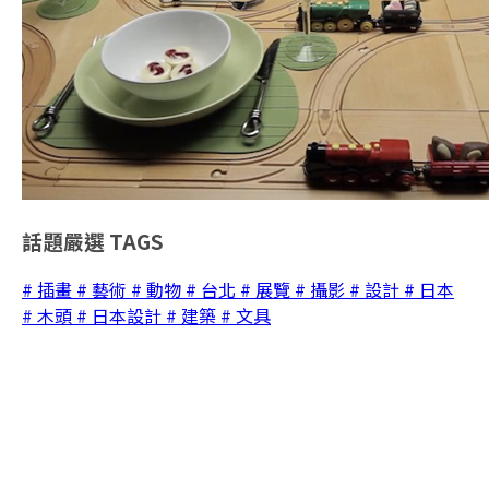
話題嚴選
TAGS
# 插畫
# 藝術
# 動物
# 台北
# 展覽
# 攝影
# 設計
# 日本
# 木頭
# 日本設計
# 建築
# 文具