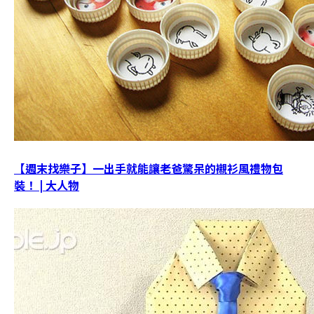
【週末找樂子】一出手就能讓老爸驚呆的襯衫風禮物包
裝！ | 大人物