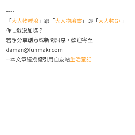
----
「
大人物噗浪
」跟「
大人物臉書
」跟「
大人物G+
」
你....還沒加嗎？
若想分享創意或新聞訊息，歡迎寄至
daman@funmakr.com
--本文章經授權引用自友站
生活童話