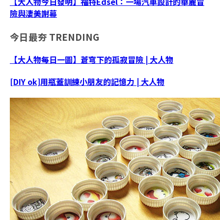
【大人物今日發明】福特Edsel：一場汽車設計的華麗冒
險與淒美謝幕
今日最夯
TRENDING
【大人物每日一圖】蒼穹下的孤寂冒險 | 大人物
[DIY ok]用瓶蓋訓練小朋友的記憶力 | 大人物