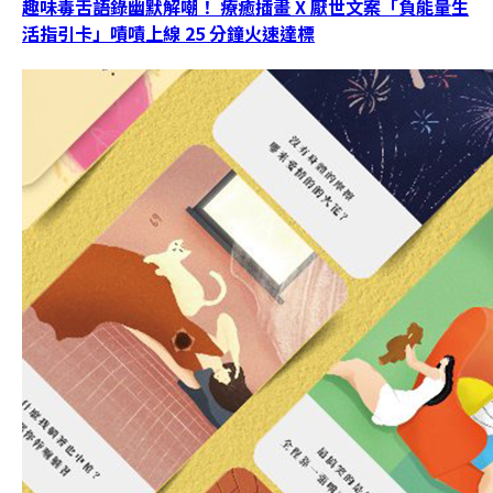
趣味毒舌語錄幽默解嘲！ 療癒插畫 X 厭世文案「負能量生
活指引卡」嘖嘖上線 25 分鐘火速達標