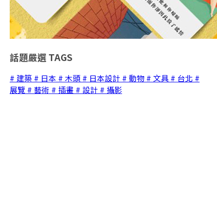
話題嚴選
TAGS
# 建築
# 日本
# 木頭
# 日本設計
# 動物
# 文具
# 台北
#
展覽
# 藝術
# 插畫
# 設計
# 攝影