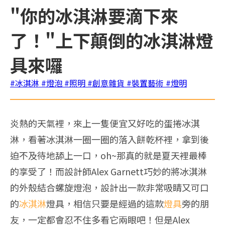
"你的冰淇淋要滴下來
了！"上下顛倒的冰淇淋燈
具來囉
#冰淇淋
#燈泡
#照明
#創意雜貨
#裝置藝術
#燈明
炎熱的天氣裡，來上一隻便宜又好吃的蛋捲冰淇
淋，看著冰淇淋一圈一圈的落入餅乾杯裡，拿到後
迫不及待地舔上一口，oh~那真的就是夏天裡最棒
的享受了！而設計師Alex Garnett巧妙的將冰淇淋
的外殼結合螺旋燈泡，設計出一款非常吸睛又可口
的
冰淇淋
燈具，相信只要是經過的這款
燈具
旁的朋
友，一定都會忍不住多看它兩眼吧！但是Alex