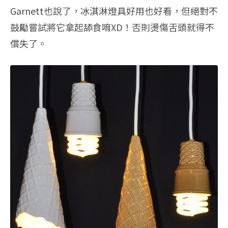
Garnett也說了，冰淇淋燈具好用也好看，但絕對不
鼓勵嘗試將它拿起舔食唷XD！否則燙傷舌頭就得不
償失了。