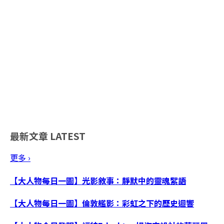
最新文章
LATEST
更多 ›
【大人物每日一圖】光影敘事：靜默中的靈魂絮語
【大人物每日一圖】倫敦艦影：彩虹之下的歷史迴響