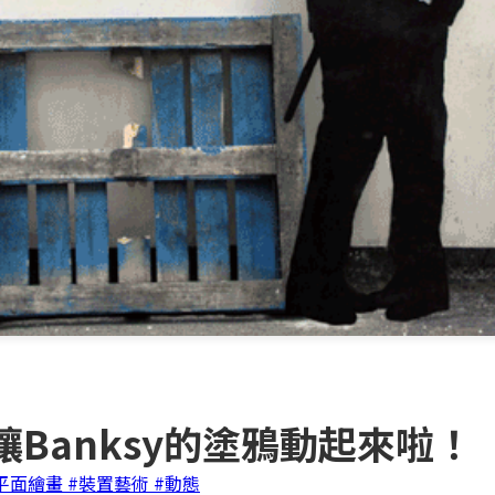
H」讓Banksy的塗鴉動起來啦！
平面繪畫
#裝置藝術
#動態