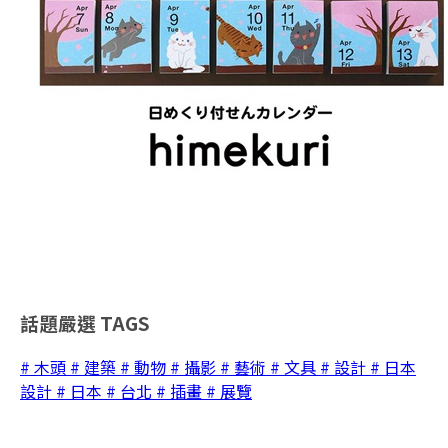
話題嚴選
TAGS
# 木頭
# 建築
# 動物
# 攝影
# 藝術
# 文具
# 設計
# 日本
設計
# 日本
# 台北
# 插畫
# 展覽