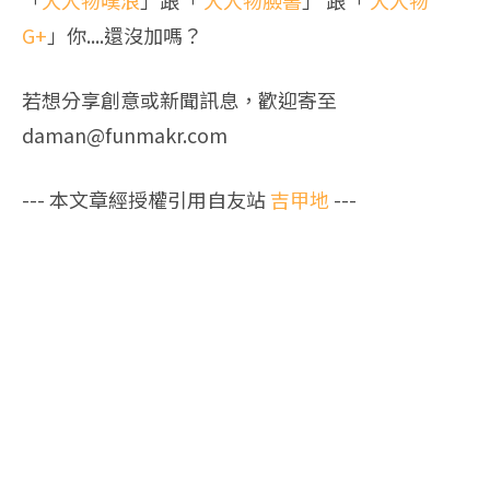
「
大人物噗浪
」跟「
大人物臉書
」 跟「
大人物
G+
」你....還沒加嗎？
若想分享創意或新聞訊息，歡迎寄至
daman@funmakr.com
--- 本文章經授權引用自友站
吉甲地
---