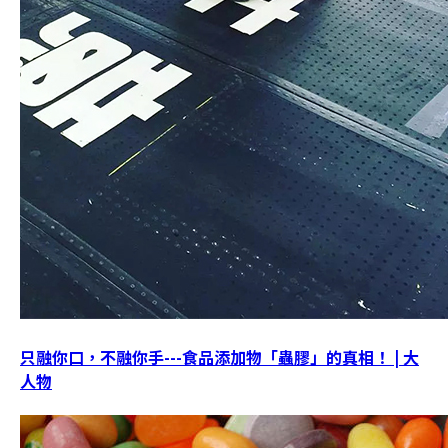
只融你口，不融你手---食品添加物「蟲膠」的真相！ | 大
人物