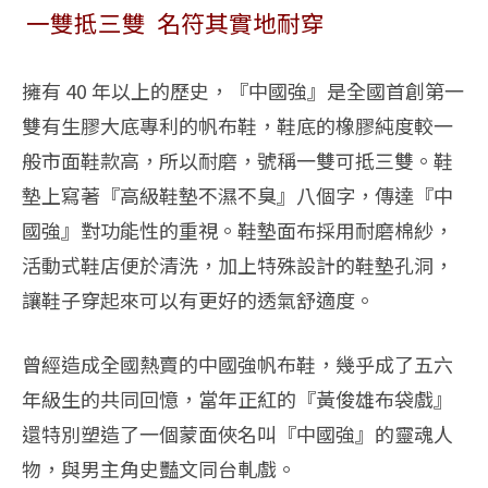
一雙抵三雙 名符其實地耐穿
擁有 40 年以上的歷史，『中國強』是全國首創第一
雙有生膠大底專利的帆布鞋，鞋底的橡膠純度較一
般市面鞋款高，所以耐磨，號稱一雙可抵三雙。鞋
墊上寫著『高級鞋墊不濕不臭』八個字，傳達『中
國強』對功能性的重視。鞋墊面布採用耐磨棉紗，
活動式鞋店便於清洗，加上特殊設計的鞋墊孔洞，
讓鞋子穿起來可以有更好的透氣舒適度。
曾經造成全國熱賣的中國強帆布鞋，幾乎成了五六
年級生的共同回憶，當年正紅的『黃俊雄布袋戲』
還特別塑造了一個蒙面俠名叫『中國強』的靈魂人
物，與男主角史豔文同台軋戲。