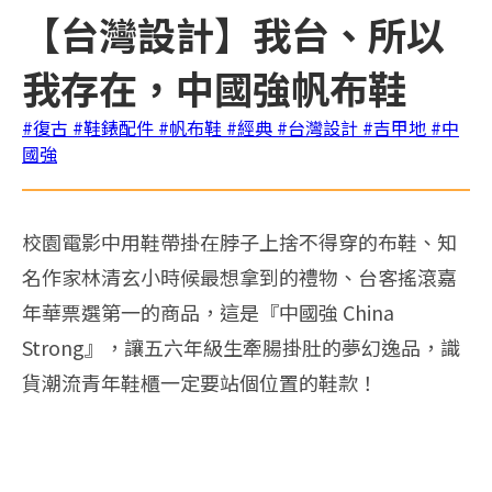
【台灣設計】我台、所以
我存在，中國強帆布鞋
#復古
#鞋錶配件
#帆布鞋
#經典
#台灣設計
#吉甲地
#中
國強
校園電影中用鞋帶掛在脖子上捨不得穿的布鞋、知
名作家林清玄小時候最想拿到的禮物、台客搖滾嘉
年華票選第一的商品，這是『中國強 China
Strong』，讓五六年級生牽腸掛肚的夢幻逸品，識
貨潮流青年鞋櫃一定要站個位置的鞋款！