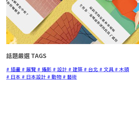
話題嚴選
TAGS
# 插畫
# 展覽
# 攝影
# 設計
# 建築
# 台北
# 文具
# 木頭
# 日本
# 日本設計
# 動物
# 藝術