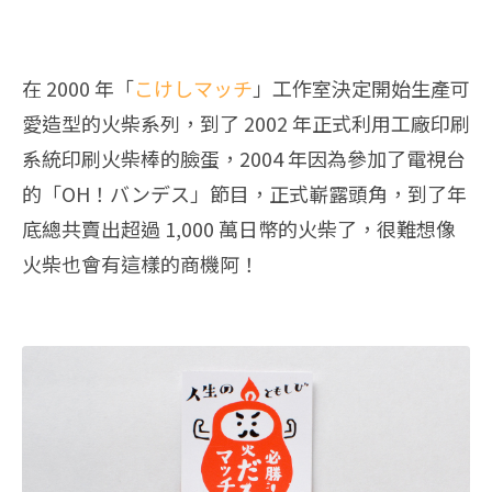
在 2000 年「
こけしマッチ
」工作室決定開始生產可
愛造型的火柴系列，到了 2002 年正式利用工廠印刷
系統印刷火柴棒的臉蛋，2004 年因為參加了電視台
的「OH！バンデス」節目，正式嶄露頭角，到了年
底總共賣出超過 1,000 萬日幣的火柴了，很難想像
火柴也會有這樣的商機阿！