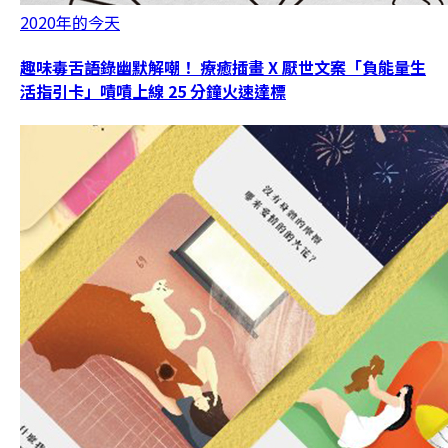
2020年的今天
趣味毒舌語錄幽默解嘲！ 療癒插畫 X 厭世文案「負能量生
活指引卡」嘖嘖上線 25 分鐘火速達標