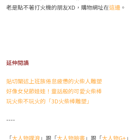
老是點不著打火機的朋友XD，購物網址在
這邊
。
延伸閱讀
貼切闡述上班族倦怠疲憊的火柴人雕塑
好像女兒節娃娃！童話般的可愛火柴棒
玩火柴不玩火的「3D火柴棒雕塑」
----
「
大人物噗浪
」跟「
大人物臉書
」跟「
大人物G+
」