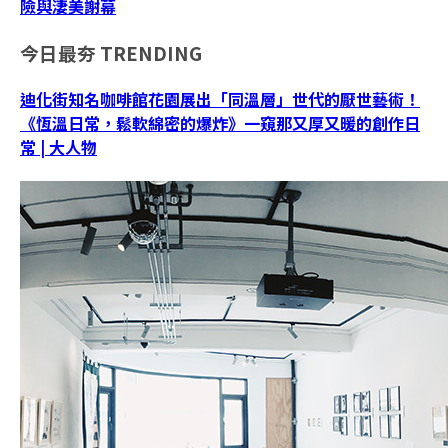
險與淒美謝幕
今日最夯
TRENDING
迪化街知名咖啡館花園展出「同溫層」世代的厭世藝術！
《恆溫日常，鬆軟綿密的爆炸》一窺那又厚又暖的創作日
常 | 大人物