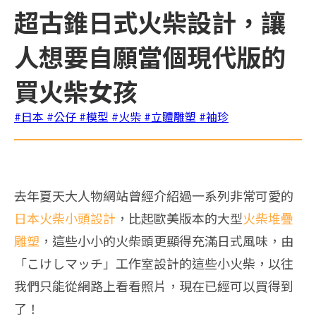
超古錐日式火柴設計，讓
人想要自願當個現代版的
買火柴女孩
#日本
#公仔
#模型
#火柴
#立體雕塑
#袖珍
去年夏天大人物網站曾經介紹過一系列非常可愛的
日本火柴小頭設計
，比起歐美版本的大型
火柴堆疊
雕塑
，這些小小的火柴頭更顯得充滿日式風味，由
「こけしマッチ」工作室設計的這些小火柴，以往
我們只能從網路上看看照片，現在已經可以買得到
了！