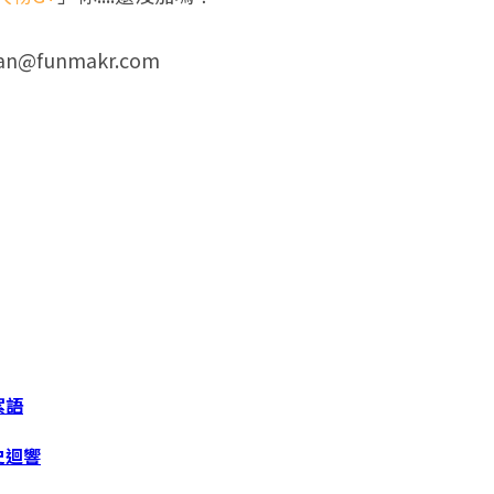
an@funmakr.com
絮語
史迴響