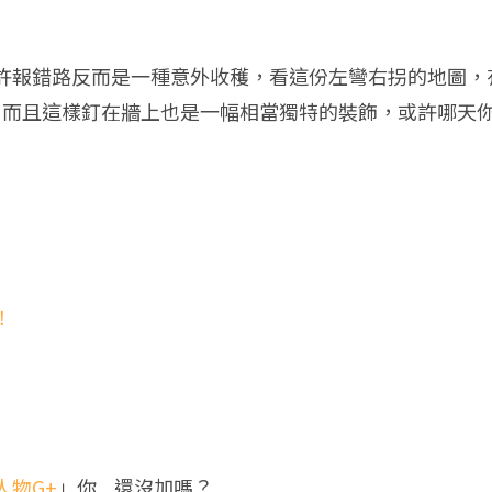
許報錯路反而是一種意外收穫，看這份左彎右拐的地圖，
外的驚喜，而且這樣釘在牆上也是一幅相當獨特的裝飾，或許
！
人物G+
」你....還沒加嗎？