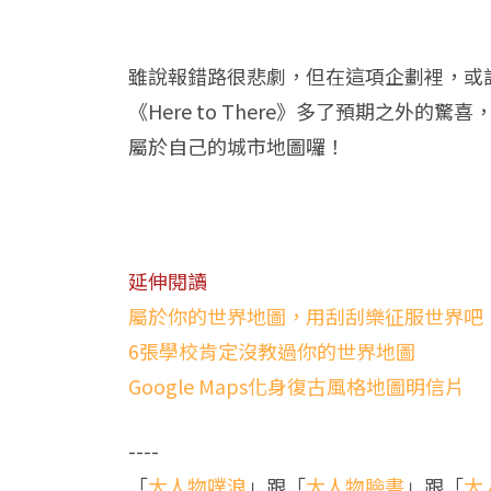
雖說報錯路很悲劇，但在這項企劃裡，或
《Here to There》多了預期之
屬於自己的城市地圖囉！
延伸閱讀
屬於你的世界地圖，用刮刮樂征服世界吧
6張學校肯定沒教過你的世界地圖
Google Maps化身復古風格地圖明信片
----
「
大人物噗浪
」跟「
大人物臉書
」跟「
大