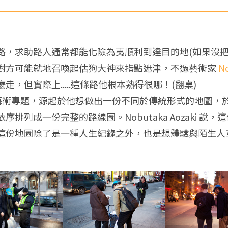
路，求助路人通常都能化險為夷順利到達目的地(如果沒把
對方可能就地召喚起估狗大神來指點迷津，不過藝術家
No
，但實際上.....這條路他根本熟得很哪！(翻桌)
 to There》藝術專題，源起於他想做出一份不同於傳統形式
成一份完整的路線圖。Nobutaka Aozaki 說，這份《
這份地圖除了是一種人生紀錄之外，也是想體驗與陌生人