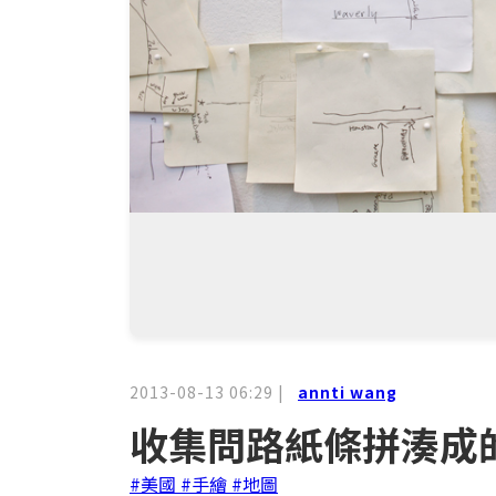
2013-08-13 06:29
|
annti wang
收集問路紙條拼湊成
#美國
#手繪
#地圖