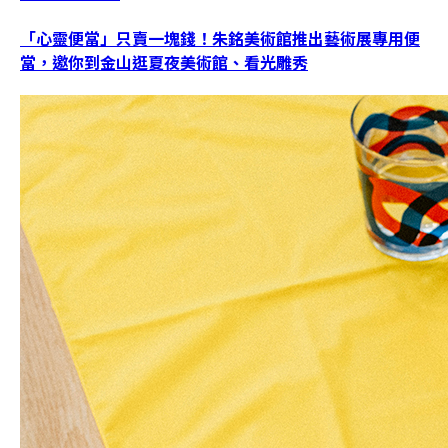
「心靈便當」只賣一塊錢！朱銘美術館推出藝術展專用便
當，邀你到金山逛夏夜美術館、看光雕秀