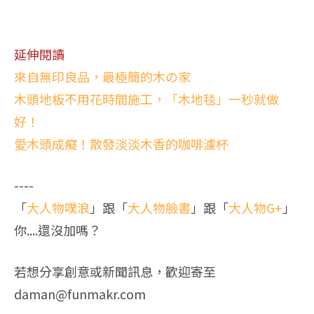
延伸閱讀
來自無印良品，最極簡的木の家
木頭地板不用花時間施工，「木地毯」一秒就做
好！
愛木頭成癡！散發淡淡木香的咖啡濾杯
----
「
大人物噗浪
」跟「
大人物臉書
」跟「
大人物G+
」
你....還沒加嗎？
若想分享創意或新聞訊息，歡迎寄至
daman@funmakr.com