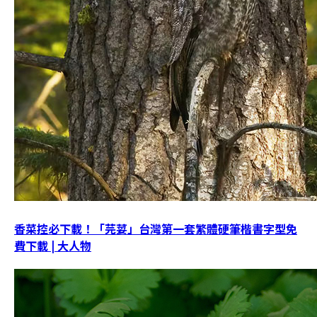
香菜控必下載！「芫荽」台灣第一套繁體硬筆楷書字型免
費下載 | 大人物