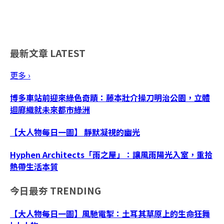
最新文章
LATEST
更多 ›
博多車站前迎來綠色奇蹟：藤本壯介操刀明治公園，立體
迴廊織就未來都市綠洲
【大人物每日一圖】 靜默凝視的幽光
Hyphen Architects「雨之屋」：讓風雨陽光入室，重拾
熱帶生活本質
今日最夯
TRENDING
【大人物每日一圖】風馳電掣：土耳其草原上的生命狂舞