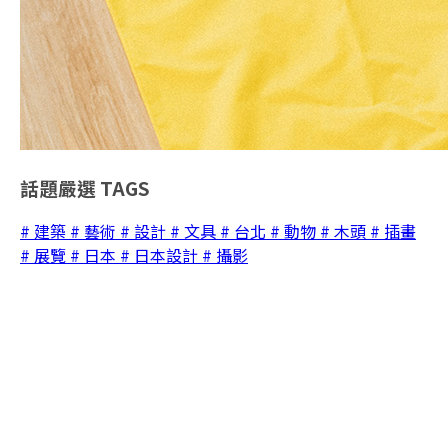
話題嚴選
TAGS
# 建築
# 藝術
# 設計
# 文具
# 台北
# 動物
# 木頭
# 插畫
# 展覽
# 日本
# 日本設計
# 攝影