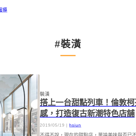
報導
#裝潢
裝潢
搭上一台甜點列車！倫敦柯
感，打造復古新潮特色店舖
2019/05/19
|
hsiun
不得不說，現在的甜點店，單論美味與否已