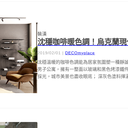
裝潢
沈穩咖啡暖色調！烏克蘭現
2019/02/01
|
DECOmyplace
沈穩溫暖的咖啡色調能為居家氛圍塑一種靜謐感，這
男子公寓，擁有一整面以玻璃和黑色烤漆鐵
採光，城市美景也盡收眼底； 深灰色塗料揮灑