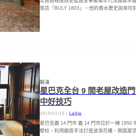
走進這裡應該更能感受拿破崙年代法國香水
氛店「BULY 1803」，他的香水歷史說來坎刻
裝潢
星巴克全台 9 間老屋改造
中好技巧
2019/02/16
|
LaVie
星巴克義 14 門市 義 14 門市位於一棟 1
壁柱，利用鍛造手法打造波浪花檯，側面屋