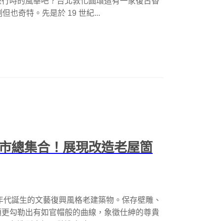
盛行時的風華吧？台北敦化圓環這有一家復古香
但也奇特。先是於 19 世紀...
門市總集合！展現改造老屋箇
950 年代誕生的文藝復興風格老建築物。保存壁雕、
頂更勾勒出有如官帽般的曲線，象徵仕紳的尊貴