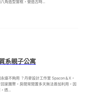
角造型窗框，營造古時...
質系親子公寓
遠不夠用 ？丹麥設計工作室 Spacon＆X，
才回家團聚，房間常閒置多天無法善加利用，因
，透...