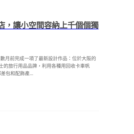
大阪店，讓小空間容納上千個個獨
ects 在數月前完成一項了最新設計作品：位於大阪的
自瑞士的旅行用品品牌，利用各種用回收卡車帆
包和配飾產...