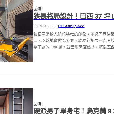
裝潢
狹長格局設計！巴西 37 坪 
2019/01/21
|
DECOmyplace
狹長屋常給人陰暗狹窄的印象，不過巴西建築事務所 
二，以落地窗做為分界，於屋外拓展一處開
獷不羈的 Loft 風，並善用高度優勢，將臥室配
裝潢
硬派男子單身宅！烏克蘭 9