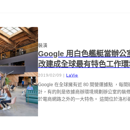
裝潢
Google 用白色艦艇當辦公
改建成全球最有特色工作環
2019/02/09
|
LaVie
Google 在全球擁有近 80 間營運據點 
計，有的則是依據商辦環境規劃辦公室的裝修氛
於電商網路之外的一大特色。 這間位於洛杉磯國