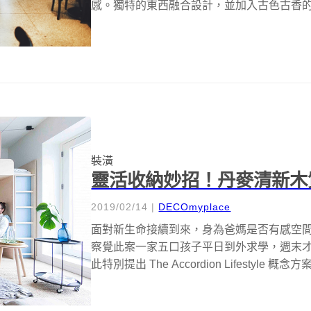
感。獨特的東西融合設計，並加入古色古香的八
裝潢
靈活收納妙招！丹麥清新木
2019/02/14
|
DECOmyplace
面對新生命接續到來，身為爸媽是否有感空間永
察覺此案一家五口孩子平日到外求學，週末
此特別提出 The Accordion Lifestyle 概念方案