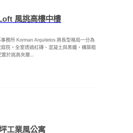
Loft 風挑高樓中樓
Korman Arquitetos 將長型格局一分為
放庭院。全室透過紅磚、混凝土與黑鐵，構築粗
置於挑高夾層...
 坪工業風公寓