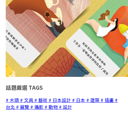
話題嚴選
TAGS
# 木頭
# 文具
# 藝術
# 日本設計
# 日本
# 建築
# 插畫
#
台北
# 展覽
# 攝影
# 動物
# 設計