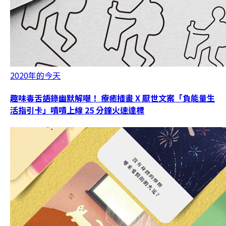
2020年的今天
趣味毒舌語錄幽默解嘲！ 療癒插畫 X 厭世文案「負能量生
活指引卡」嘖嘖上線 25 分鐘火速達標