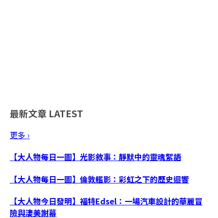
最新文章
LATEST
更多 ›
【大人物每日一圖】光影敘事：靜默中的靈魂絮語
【大人物每日一圖】倫敦艦影：彩虹之下的歷史迴響
【大人物今日發明】福特Edsel：一場汽車設計的華麗冒
險與淒美謝幕