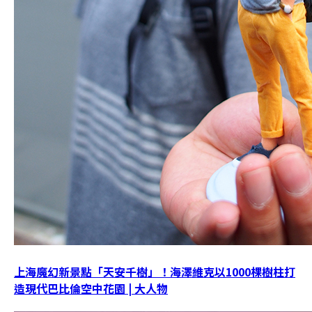
上海魔幻新景點「天安千樹」！海澤維克以1000棵樹柱打
造現代巴比倫空中花園 | 大人物