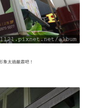
形象太過嚴肅吧！