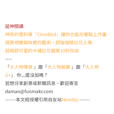
延伸閱讀
神奇的香料筆「CinniBird」讓你也能在餐點上作畫
提振視覺與味覺的藝術，超強咖啡拉花人像
超萌超可愛的卡通拉花圖案10秒完成
----
「
大人物噗浪
」跟「
大人物臉書
」跟「
大人物
G+
」 你....還沒加嗎？
若想分享創意或新聞訊息，歡迎寄至
daman@funmakr.com
------本文經授權引用自友站
Niceday
------