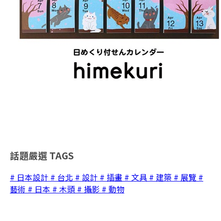
話題嚴選
TAGS
# 日本設計
# 台北
# 設計
# 插畫
# 文具
# 建築
# 展覽
#
藝術
# 日本
# 木頭
# 攝影
# 動物