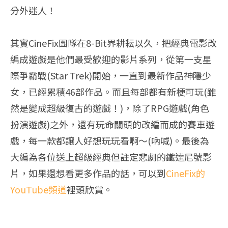
分外迷人！
其實CineFix團隊在8-Bit界耕耘以久，把經典電影改
編成遊戲是他們最受歡迎的影片系列，從第一支星
際爭霸戰(Star Trek)開始，一直到最新作品神隱少
女，已經累積46部作品。而且每部都有新梗可玩(雖
然是變成超級復古的遊戲！)，除了RPG遊戲(角色
扮演遊戲)之外，還有玩命關頭的改編而成的賽車遊
戲，每一款都讓人好想玩玩看啊～(吶喊)。最後為
大編為各位送上超級經典但註定悲劇的鐵達尼號影
片，如果還想看更多作品的話，可以到
CineFix的
YouTube頻道
裡頭欣賞。