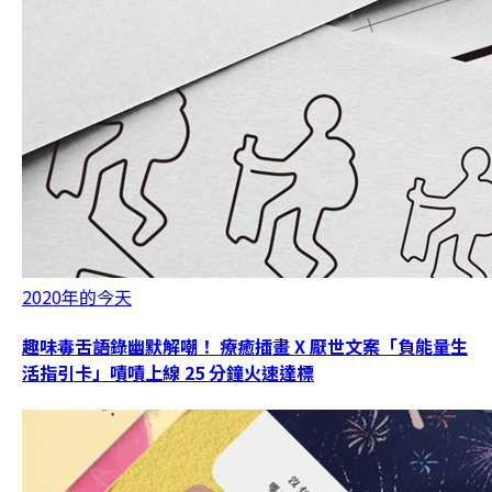
2020年的今天
趣味毒舌語錄幽默解嘲！ 療癒插畫 X 厭世文案「負能量生
活指引卡」嘖嘖上線 25 分鐘火速達標