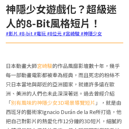
神隱少女遊戲化？超級迷
人的8-Bit風格短片！
#影片
#8-bit
#電玩
#8位元
#宮崎駿
#神隱少女
日本動畫大師
宮崎駿
的作品風靡影壇數十年，幾乎
每一部動畫電影都被奉為經典，而且死忠的粉絲不
只日本當地與鄰近的亞洲國家，就連許多遠在歐
洲、美洲的人們也未此深深著迷。過去曾經介紹
「
別有風味的神隱少女3D場景導覽短片
」，就是由
西班牙的藝術家Ignacio Durán de la Re所打造，他
把自己對影片的熱愛化作12分鐘的3D短片，細膩的