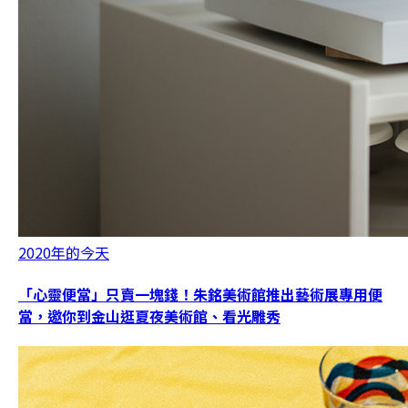
2020年的今天
「心靈便當」只賣一塊錢！朱銘美術館推出藝術展專用便
當，邀你到金山逛夏夜美術館、看光雕秀