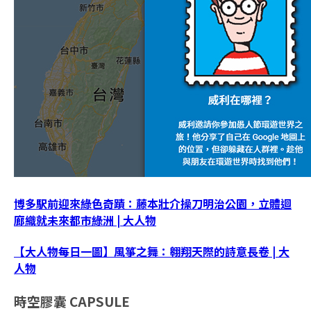
博多駅前迎來綠色奇蹟：藤本壯介操刀明治公園，立體迴
廊織就未來都市綠洲 | 大人物
【大人物每日一圖】風箏之舞：翱翔天際的詩意長卷 | 大
人物
時空膠囊
CAPSULE