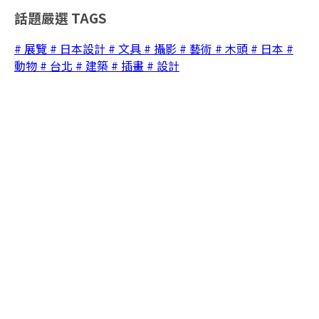
話題嚴選
TAGS
# 展覽
# 日本設計
# 文具
# 攝影
# 藝術
# 木頭
# 日本
#
動物
# 台北
# 建築
# 插畫
# 設計