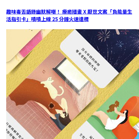
趣味毒舌語錄幽默解嘲！ 療癒插畫 X 厭世文案「負能量生
活指引卡」嘖嘖上線 25 分鐘火速達標