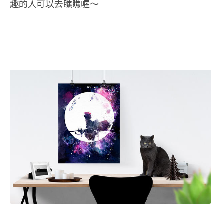
趣的人可以去瞧瞧喔～