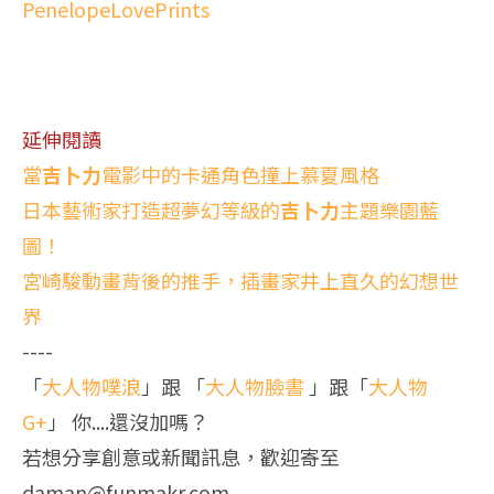
PenelopeLovePrints
延伸閱讀
當
吉卜力
電影中的卡通角色撞上慕夏風格
日本藝術家打造超夢幻等級的
吉卜力
主題樂園藍
圖！
宮崎駿動畫背後的推手，插畫家井上直久的幻想世
界
----
「
大人物噗浪
」跟 「
大人物臉書
」跟「
大人物
G+
」 你....還沒加嗎？
若想分享創意或新聞訊息，歡迎寄至
daman@funmakr.com