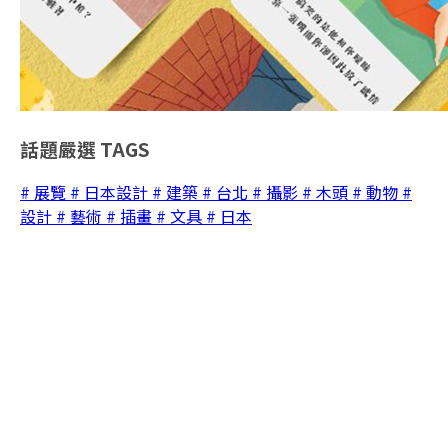
話題嚴選
TAGS
# 展覽
# 日本設計
# 建築
# 台北
# 攝影
# 木頭
# 動物
#
設計
# 藝術
# 插畫
# 文具
# 日本