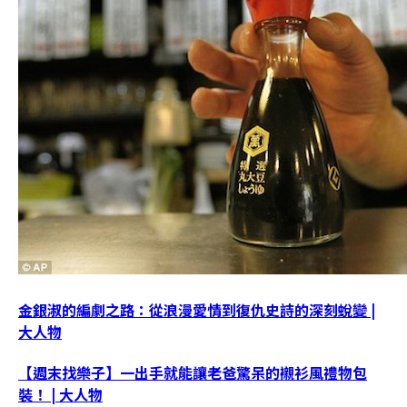
金銀淑的編劇之路：從浪漫愛情到復仇史詩的深刻蛻變 |
大人物
【週末找樂子】一出手就能讓老爸驚呆的襯衫風禮物包
裝！ | 大人物