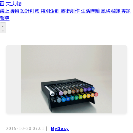
線上購物
設計創意
特別企劃
藝術創作
生活體驗
風格服飾
專題
報導
2015-10-20 07:01
|
MyDesy