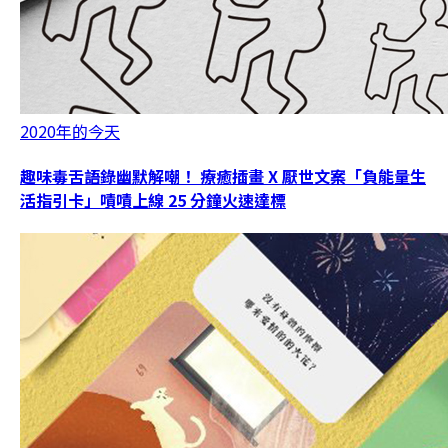
2020年的今天
趣味毒舌語錄幽默解嘲！ 療癒插畫 X 厭世文案「負能量生
活指引卡」嘖嘖上線 25 分鐘火速達標