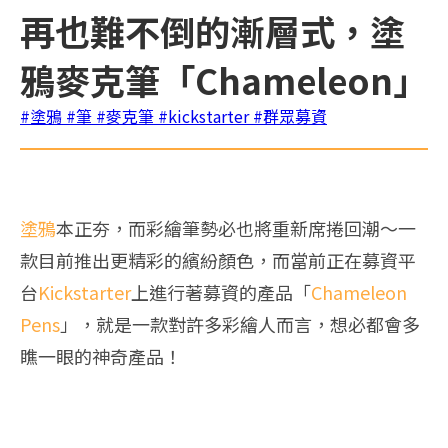
再也難不倒的漸層式，塗
鴉麥克筆「Chameleon」
#塗鴉
#筆
#麥克筆
#kickstarter
#群眾募資
塗鴉
本正夯，而彩繪筆勢必也將重新席捲回潮～一
款目前推出更精彩的繽紛顏色，而當前正在募資平
台
Kickstarter
上進行著募資的產品「
Chameleon
Pens
」，就是一款對許多彩繪人而言，想必都會多
瞧一眼的神奇產品！