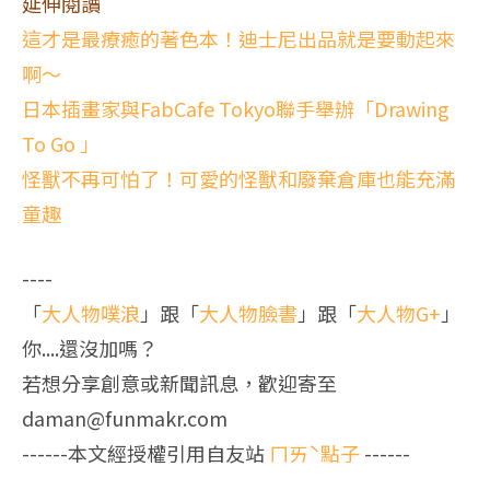
延伸閱讀
這才是最療癒的著色本！迪士尼出品就是要動起來
啊～
日本插畫家與FabCafe Tokyo聯手舉辦「Drawing
To Go 」
怪獸不再可怕了！可愛的怪獸和廢棄倉庫也能充滿
童趣
----
「
大人物噗浪
」跟「
大人物臉書
」跟「
大人物G+
」
你....還沒加嗎？
若想分享創意或新聞訊息，歡迎寄至
daman@funmakr.com
------本文經授權引用自友站
ㄇㄞˋ點子
------