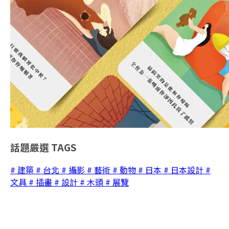
話題嚴選
TAGS
# 建築
# 台北
# 攝影
# 藝術
# 動物
# 日本
# 日本設計
#
文具
# 插畫
# 設計
# 木頭
# 展覽