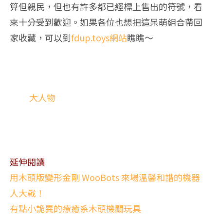
算但親民，但也有許多都已經標上售出的符號，看
來十分受到歡迎。如果各位也想把這呆萌組合帶回
家收藏，可以到
fdup.toys網站
瞧瞧～
大人物
延伸閱讀
用木頭版變形金剛 WooBots 來場溫馨和諧的機器
人大戰！
有點小詭異的療癒系木頭機關玩具