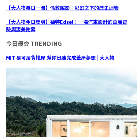
【大人物每日一圖】倫敦艦影：彩虹之下的歷史迴響
【大人物今日發明】福特Edsel：一場汽車設計的華麗冒
險與淒美謝幕
今日最夯
TRENDING
MIT 易可居貨櫃屋 幫你迅速完成蓋屋夢想 | 大人物