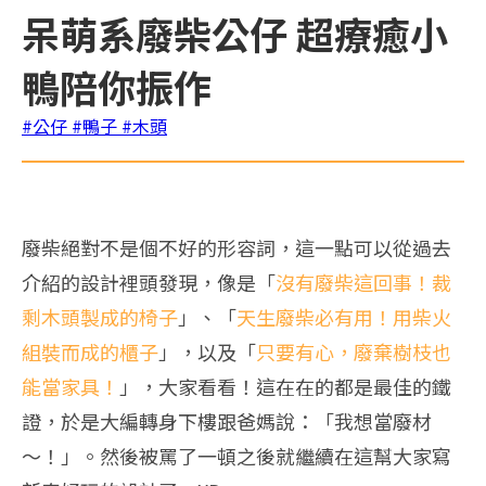
呆萌系廢柴公仔 超療癒小
鴨陪你振作
#公仔
#鴨子
#木頭
廢柴絕對不是個不好的形容詞，這一點可以從過去
介紹的設計裡頭發現，像是「
沒有廢柴這回事！裁
剩木頭製成的椅子
」、「
天生廢柴必有用！用柴火
組裝而成的櫃子
」，以及「
只要有心，廢棄樹枝也
能當家具！
」，大家看看！這在在的都是最佳的鐵
證，於是大編轉身下樓跟爸媽說：「我想當廢材
～！」。然後被罵了一頓之後就繼續在這幫大家寫