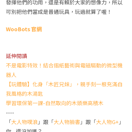
發揮他們的功用，還是有賴於大家的想像力，所以
可別把他們當成是普通玩具，玩過就算了喔！
WooBots 官網
延伸閱讀
不是電影特效！結合摺紙藝術與電磁驅動的微型機
器人
【玩體驗】化身「木匠兄妹」，親手刻一根充滿自
我風格的木湯匙
學習環保第一課-自然取向的木頭樂高積木
----
「
大人物噗浪
」跟「
大人物臉書
」跟「
大人物G+
」
你....還沒加嗎？