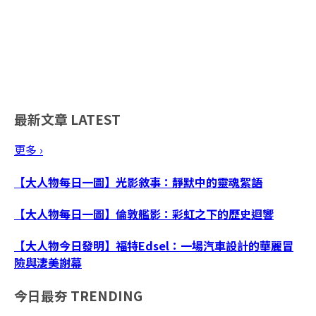
最新文章
LATEST
更多 ›
【大人物每日一圖】光影敘事：靜默中的靈魂絮語
【大人物每日一圖】倫敦艦影：彩虹之下的歷史迴響
【大人物今日發明】福特Edsel：一場汽車設計的華麗冒
險與淒美謝幕
今日最夯
TRENDING