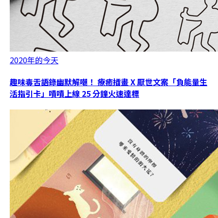
2020年的今天
趣味毒舌語錄幽默解嘲！ 療癒插畫 X 厭世文案「負能量生
活指引卡」嘖嘖上線 25 分鐘火速達標