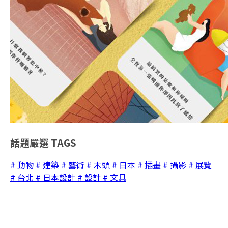
話題嚴選
TAGS
# 動物
# 建築
# 藝術
# 木頭
# 日本
# 插畫
# 攝影
# 展覽
# 台北
# 日本設計
# 設計
# 文具