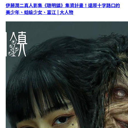
伊藤潤二真人影集《聰明鎮》集資計畫！還原十字路口的
美少年、蛞蝓少女、富江 | 大人物