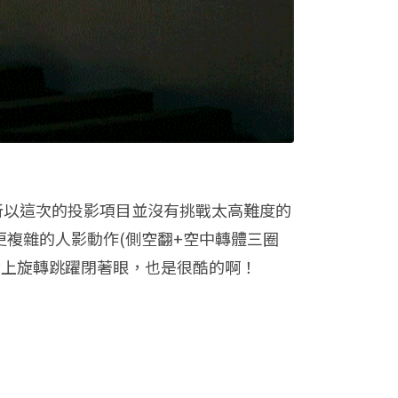
動體驗，所以這次的投影項目並沒有挑戰太高難度的
更複雜的人影動作(側空翻+空中轉體三圈
鍵上旋轉跳躍閉著眼，也是很酷的啊！