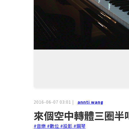
2016-06-07 03:01
|
annti wang
來個空中轉體三圈半
#音樂
#數位
#投影
#鋼琴