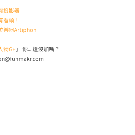
機投影器
有看頭！
Artiphon
人物G+
」 你....還沒加嗎？
an@funmakr.com