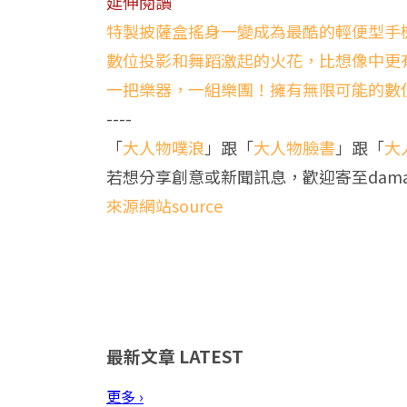
延伸閱讀
特製披薩盒搖身一變成為最酷的輕便型手
數位投影和舞蹈激起的火花，比想像中更
一把樂器，一組樂團！擁有無限可能的數位樂器
----
「
大人物噗浪
」跟「
大人物臉書
」跟「
大
若想分享創意或新聞訊息，歡迎寄至
dam
來源網站source
最新文章
LATEST
更多 ›