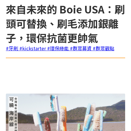
來自未來的 Boie USA：刷
頭可替換、刷毛添加銀離
子，環保抗菌更帥氣
#牙刷
#kickstarter
#環保綠能
#群眾募資
#群眾觀點