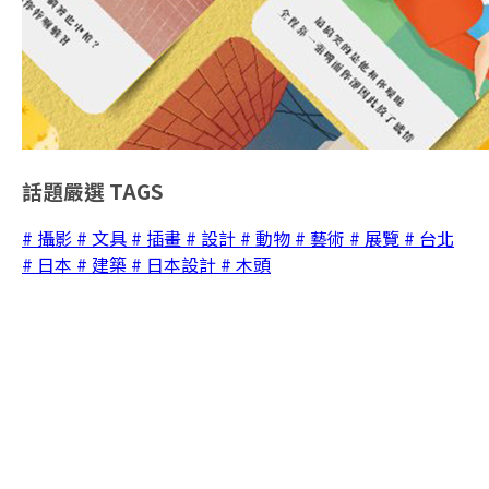
話題嚴選
TAGS
# 攝影
# 文具
# 插畫
# 設計
# 動物
# 藝術
# 展覽
# 台北
# 日本
# 建築
# 日本設計
# 木頭