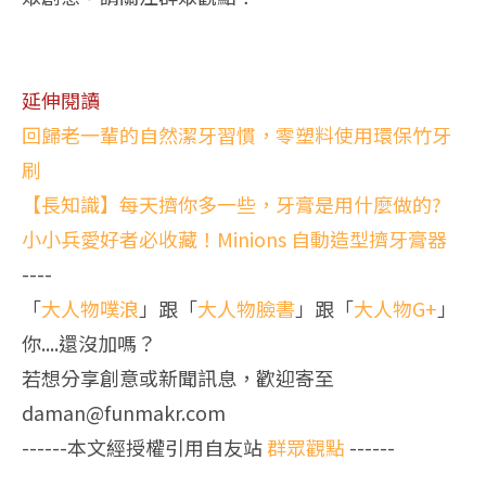
延伸閱讀
回歸老一輩的自然潔牙習慣，零塑料使用環保竹牙
刷
【長知識】每天擠你多一些，牙膏是用什麼做的?
小小兵愛好者必收藏！Minions 自動造型擠牙膏器
----
「
大人物噗浪
」跟「
大人物臉書
」跟「
大人物G+
」
你....還沒加嗎？
若想分享創意或新聞訊息，歡迎寄至
daman@funmakr.com
------本文經授權引用自友站
群眾觀點
------