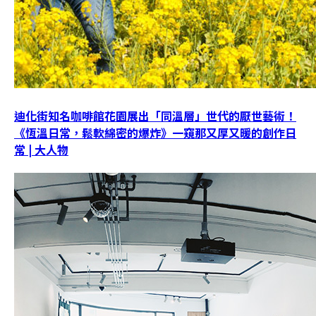
迪化街知名咖啡館花園展出「同溫層」世代的厭世藝術！
《恆溫日常，鬆軟綿密的爆炸》一窺那又厚又暖的創作日
常 | 大人物