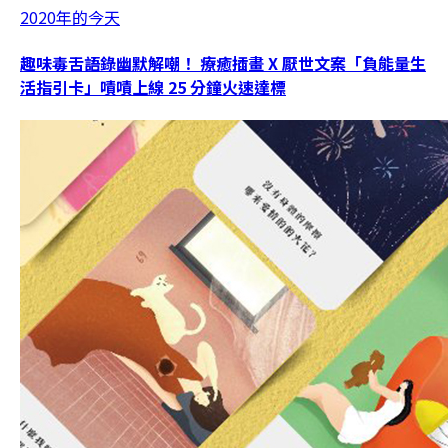
2020年的今天
趣味毒舌語錄幽默解嘲！ 療癒插畫 X 厭世文案「負能量生
活指引卡」嘖嘖上線 25 分鐘火速達標