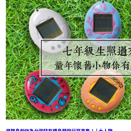
尋聲鳥創作為台灣特有種鳥類發行寫真集！ | 大人物