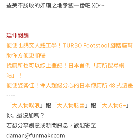
些美不勝收的如廁之地參觀一番吧 XD～
延伸閱讀
便便也講究人體工學！TURBO Footstool 腳踏座幫
助你方便更順暢
找廁所也可以線上登記！日本首例「廁所搜尋網
站」！
便便姿勢佳！令人超級分心的日本蹲廁所 48 式漫畫
----
「
大人物噗浪
」跟「
大人物臉書
」跟「
大人物G+
」
你....還沒加嗎？
若想分享創意或新聞訊息，歡迎寄至
daman@funmakr.com