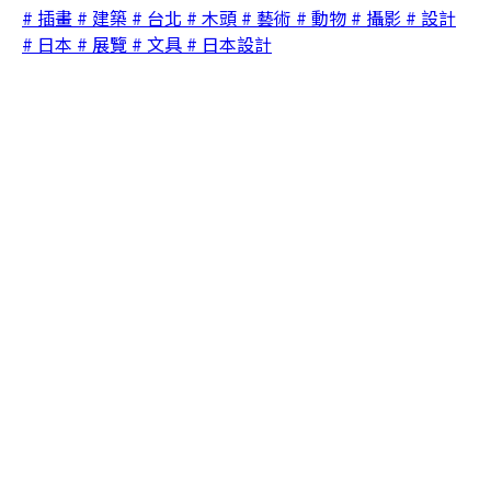
# 插畫
# 建築
# 台北
# 木頭
# 藝術
# 動物
# 攝影
# 設計
# 日本
# 展覽
# 文具
# 日本設計