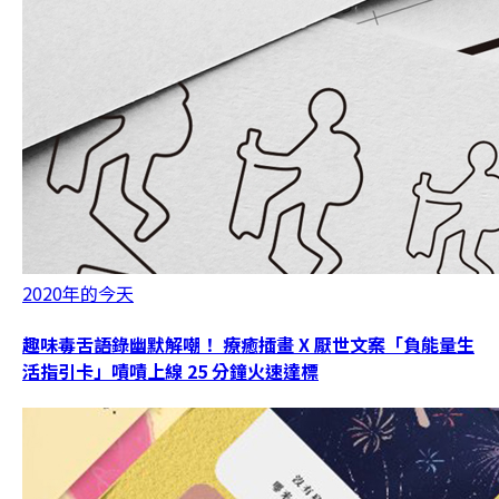
2020年的今天
趣味毒舌語錄幽默解嘲！ 療癒插畫 X 厭世文案「負能量生
活指引卡」嘖嘖上線 25 分鐘火速達標