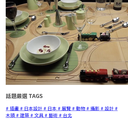
話題嚴選
TAGS
# 插畫
# 日本設計
# 日本
# 展覽
# 動物
# 攝影
# 設計
#
木頭
# 建築
# 文具
# 藝術
# 台北