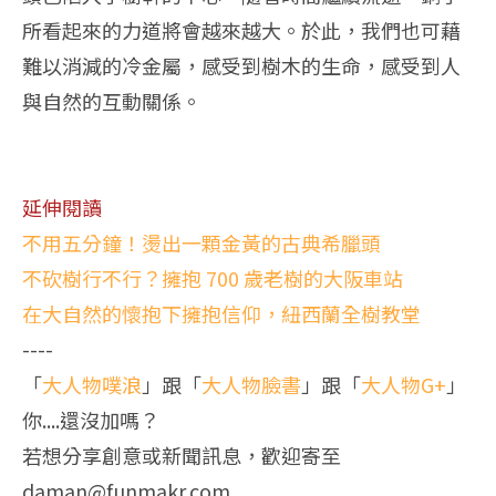
所看起來的力道將會越來越大。於此，我們也可藉
難以消減的冷金屬，感受到樹木的生命，感受到人
與自然的互動關係。
延伸閱讀
不用五分鐘！燙出一顆金黃的古典希臘頭
不砍樹行不行？擁抱 700 歲老樹的大阪車站
在大自然的懷抱下擁抱信仰，紐西蘭全樹教堂
----
「
大人物噗浪
」跟「
大人物臉書
」跟「
大人物G+
」
你....還沒加嗎？
若想分享創意或新聞訊息，歡迎寄至
daman@funmakr.com