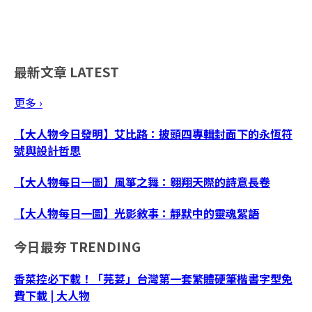
最新文章
LATEST
更多 ›
【大人物今日發明】艾比路：披頭四專輯封面下的永恆符
號與設計哲思
【大人物每日一圖】風箏之舞：翱翔天際的詩意長卷
【大人物每日一圖】光影敘事：靜默中的靈魂絮語
今日最夯
TRENDING
香菜控必下載！「芫荽」台灣第一套繁體硬筆楷書字型免
費下載 | 大人物