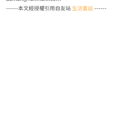
------本文經授權引用自友站
生活童話
------