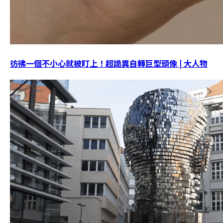
彷彿一個不小心就被盯上！超詭異自轉巨型頭像 | 大人物