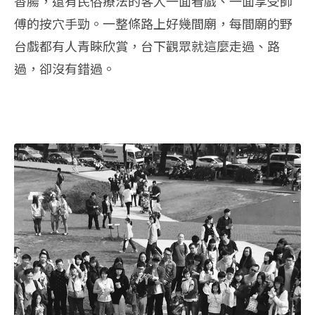
香腸，還有民俗療法的客人一面看戲、一面享受師
傅的按穴手勁。一整條路上好幾間廟，每間廟的野
台戲都有人青睞欣賞，台下觀眾就這麼走過、路
過，卻沒有錯過。