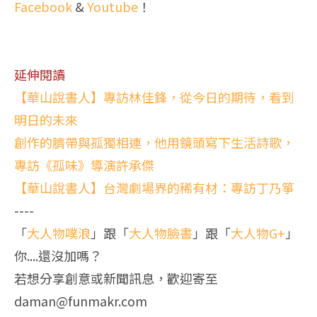
Facebook
&
Youtube
！
延伸閱讀
【華山說書人】專訪林佳鋒，從今日的期待，看到
明日的未來
創作的臍帶與孤獨相連，他用鏡頭寫下生活詩歌，
專訪《孤味》導演許承傑
【華山說書人】台灣劇場界的稀有材：專訪丁乃箏
----
「
大人物噗浪
」跟「
大人物臉書
」跟「
大人物G+
」
你....還沒加嗎？
若想分享創意或新聞訊息，歡迎寄至
daman@funmakr.com