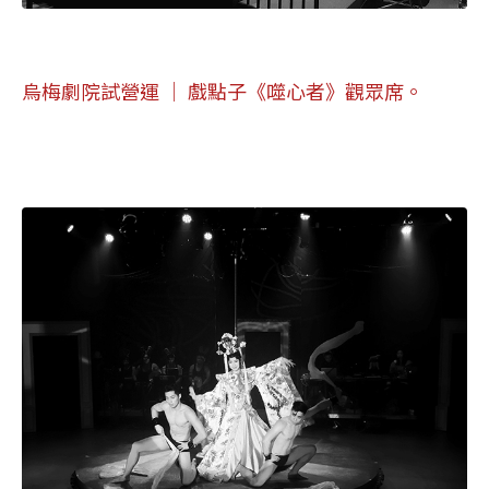
烏梅劇院試營運 │ 戲點子《噬心者》觀眾席。