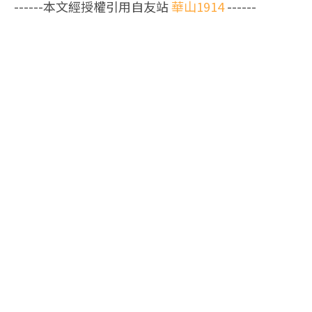
------本文經授權引用自友站
華山1914
------