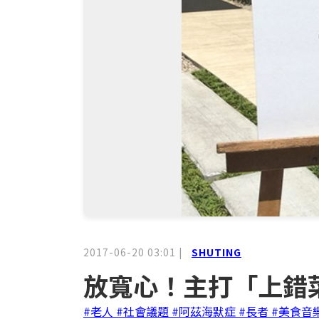
2017-06-20 03:01
|
SHUTING
放寬心！主打「上錯
#老人
#社會議題
#阿茲海默症
#長者
#美食音