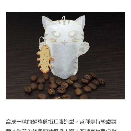
窩成一球的蘇格蘭摺耳貓造型，茶種是特級鐵觀
音。手拿魚麵包的麵包職人貓，茶種是經典伯爵