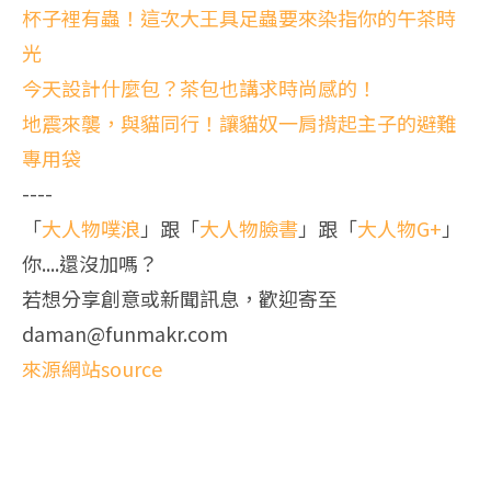
杯子裡有蟲！這次大王具足蟲要來染指你的午茶時
光
今天設計什麼包？茶包也講求時尚感的！
地震來襲，與貓同行！讓貓奴一肩揹起主子的避難
專用袋
----
「
大人物噗浪
」跟「
大人物臉書
」跟「
大人物G+
」
你....還沒加嗎？
若想分享創意或新聞訊息，歡迎寄至
daman@funmakr.com
來源網站source