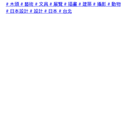
# 木頭
# 藝術
# 文具
# 展覽
# 插畫
# 建築
# 攝影
# 動物
# 日本設計
# 設計
# 日本
# 台北