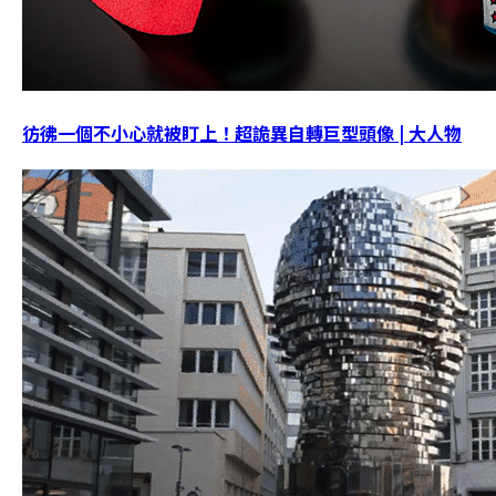
彷彿一個不小心就被盯上！超詭異自轉巨型頭像 | 大人物