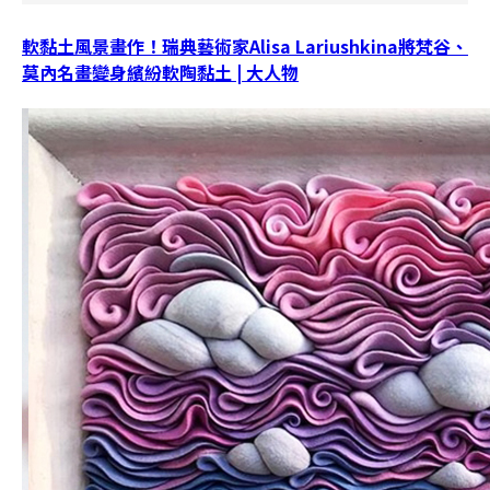
軟黏土風景畫作！瑞典藝術家Alisa Lariushkina將梵谷、
莫內名畫變身繽紛軟陶黏土 | 大人物