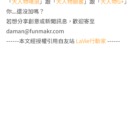
「
大人物噗浪
」跟「
大人物臉書
」跟「
大人物G+
」
你....還沒加嗎？
若想分享創意或新聞訊息，歡迎寄至
daman@funmakr.com
------本文經授權引用自友站
LaVie行動家
------