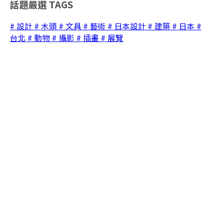
話題嚴選
TAGS
# 設計
# 木頭
# 文具
# 藝術
# 日本設計
# 建築
# 日本
#
台北
# 動物
# 攝影
# 插畫
# 展覽