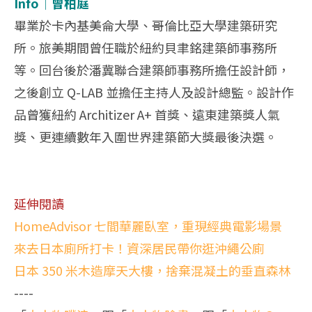
Info│曾柏庭
畢業於卡內基美侖大學、哥倫比亞大學建築研究
所。旅美期間曾任職於紐約貝聿銘建築師事務所
等。回台後於潘冀聯合建築師事務所擔任設計師，
之後創立 Q-LAB 並擔任主持人及設計總監。設計作
品曾獲紐約 Architizer A+ 首獎、遠東建築獎人氣
獎、更連續數年入圍世界建築節大獎最後決選。
延伸閱讀
HomeAdvisor 七間華麗臥室，重現經典電影場景
來去日本廁所打卡！資深居民帶你逛沖繩公廁
日本 350 米木造摩天大樓，捨棄混凝土的垂直森林
----