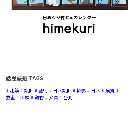
話題嚴選
TAGS
# 建築
# 設計
# 藝術
# 日本設計
# 攝影
# 日本
# 展覽
#
插畫
# 木頭
# 動物
# 文具
# 台北