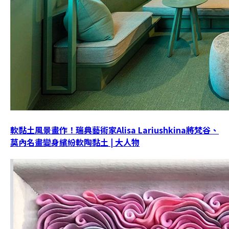
軟黏土風景畫作！瑞典藝術家Alisa Lariushkina將梵谷、
莫內名畫變身繽紛軟陶黏土 | 大人物