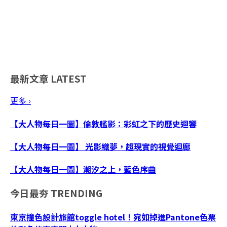
最新文章
LATEST
更多 ›
【大人物每日一圖】倫敦艦影：彩虹之下的歷史迴響
【大人物每日一圖】 光影織夢，超現實的視覺迴廊
【大人物每日一圖】潮汐之上，藍色序曲
今日最夯
TRENDING
東京撞色設計旅館toggle hotel！宛如掉進Pantone色票