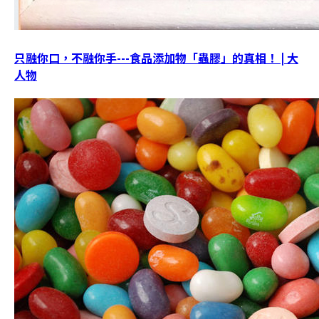
只融你口，不融你手---食品添加物「蟲膠」的真相！ | 大
人物