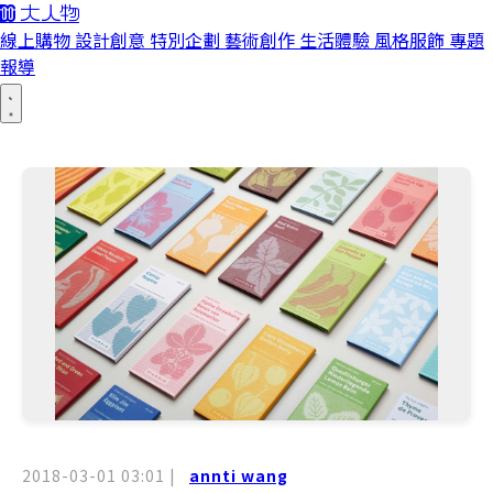
線上購物
設計創意
特別企劃
藝術創作
生活體驗
風格服飾
專題
報導
2018-03-01 03:01
|
annti wang