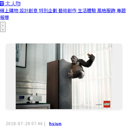
線上購物
設計創意
特別企劃
藝術創作
生活體驗
風格服飾
專題
報導
2018-07-29 07:46
|
hsiun