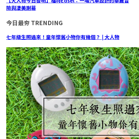
【大人物今日發明】福特Edsel：一場汽車設計的華麗冒
險與淒美謝幕
今日最夯
TRENDING
七年級生照過來！童年懷舊小物你有幾個？ | 大人物