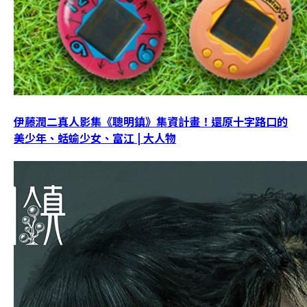
伊藤潤二真人影集《聰明鎮》集資計畫！還原十字路口的
美少年、蛞蝓少女、富江 | 大人物