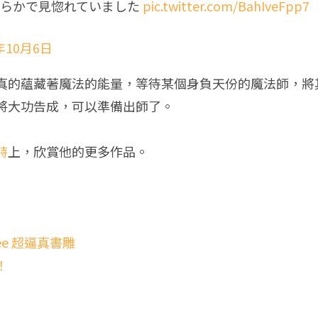
めらかで見惚れていました
pic.twitter.com/BahIveFpp7
年10月6日
真的蘊藏著魔法的能量，等待某個身負天份的魔法師，將
將大功告成，可以準備出師了。
特
上，欣賞他的更多作品。
́e 超逼真書雕
！