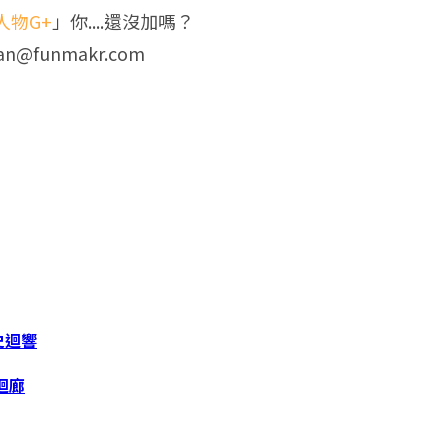
人物G+
」你....還沒加嗎？
an@funmakr.com
史迴響
迴廊