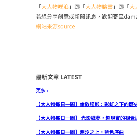
「
大人物噗浪
」跟「
大人物臉書
」跟「
大
若想分享創意或新聞訊息，歡迎寄至
dam
網站來源source
最新文章
LATEST
更多 ›
【大人物每日一圖】倫敦艦影：彩虹之下的歷
【大人物每日一圖】 光影織夢，超現實的視覺
【大人物每日一圖】潮汐之上，藍色序曲