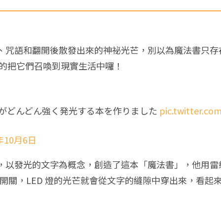
、咒語和翻開後散發出來的神祕光芒，別以為魔法書只存
真價實的把它們召喚到現實生活中囉！
がどんどん強く発光する本を作りました
pic.twitter.c
年10月6日
，以發光的文字為概念，創造了這本「魔法書」，他用雷
打開開關，LED 燈的光芒就會從文字的縫隙中穿出來，看起