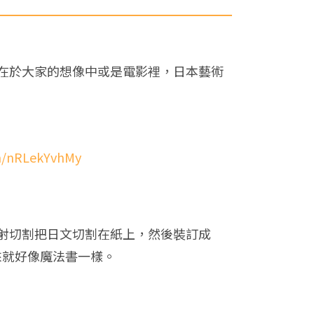
在於大家的想像中或是電影裡，日本藝術
om/nRLekYvhMy
射切割把日文切割在紙上，然後裝訂成
來就好像魔法書一樣。