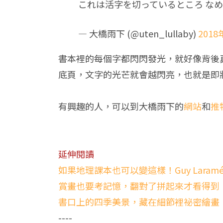
これは活字を切っているところ な
— 大橋雨下 (@uten_lullaby)
2018
書本裡的每個字都閃閃發光，就好像背後
底頁，文字的光芒就會越閃亮，也就是即
有興趣的人，可以到大橋雨下的
網站
和
推
延伸閱讀
如果地理課本也可以變這樣！Guy Larame
賞畫也要考記憶，翻對了拼起來才看得到
書口上的四季美景，藏在細節裡祕密繪畫
----