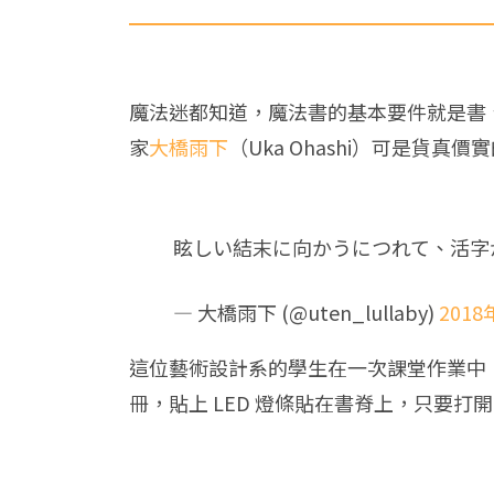
魔法迷都知道，魔法書的基本要件就是書
家
大橋雨下
（Uka Ohashi）可是貨
眩しい結末に向かうにつれて、活字
— 大橋雨下 (@uten_lullaby)
2018
這位藝術設計系的學生在一次課堂作業中
冊，貼上 LED 燈條貼在書脊上，只要