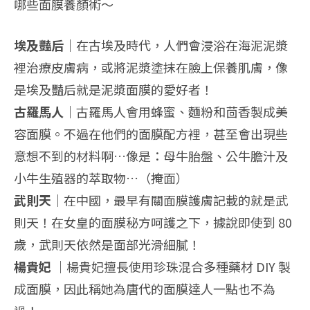
哪些面膜養顏術～
埃及豔后｜
在古埃及時代，人們會浸浴在海泥泥漿
裡治療皮膚病，或將泥漿塗抹在臉上保養肌膚，像
是埃及豔后就是泥漿面膜的愛好者！
古羅馬人｜
古羅馬人會用蜂蜜、麵粉和茴香製成美
容面膜。不過在他們的面膜配方裡，甚至會出現些
意想不到的材料啊…像是：母牛胎盤、公牛膽汁及
小牛生殖器的萃取物…（掩面）
武則天｜
在中國，最早有關面膜護膚記載的就是武
則天！在女皇的面膜秘方呵護之下，據說即使到 80
歲，武則天依然是面部光滑細膩！
楊貴妃 ｜
楊貴妃擅長使用珍珠混合多種藥材 DIY 製
成面膜，因此稱她為唐代的面膜達人一點也不為