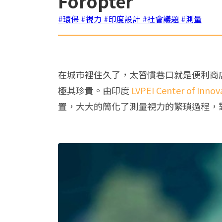
Foropter
#環保
#視力
#印度設計
#社會議題
#測量
在城市裡住久了，太習慣巷口就是便利商
極其珍貴。由印度
LVPEI Center of Innov
置，大大的簡化了測量視力的繁瑣過程，