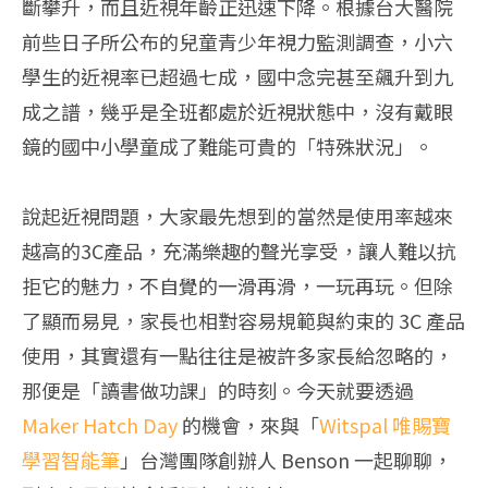
斷攀升，而且近視年齡正迅速下降。根據台大醫院
前些日子所公布的兒童青少年視力監測調查，小六
學生的近視率已超過七成，國中念完甚至飆升到九
成之譜，幾乎是全班都處於近視狀態中，沒有戴眼
鏡的國中小學童成了難能可貴的「特殊狀況」。
說起近視問題，大家最先想到的當然是使用率越來
越高的3C產品，充滿樂趣的聲光享受，讓人難以抗
拒它的魅力，不自覺的一滑再滑，一玩再玩。但除
了顯而易見，家長也相對容易規範與約束的 3C 產品
使用，其實還有一點往往是被許多家長給忽略的，
那便是「讀書做功課」的時刻。今天就要透過
Maker Hatch Day
的機會，來與「
Witspal 唯賜寶
學習智能筆
」台灣團隊創辦人 Benson 一起聊聊，