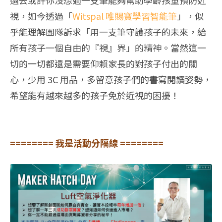
過去或許你沒想過一支筆能夠幫助學齡孩童預防近
視，如今透過「
Witspal 唯賜寶學習智能筆
」，似
乎能理解團隊訴求「用一支筆守護孩子的未來，給
所有孩子一個自由的『視』界」的精神。當然這一
切的一切都還是需要仰賴家長的對孩子付出的關
心，少用 3C 用品，多留意孩子們的書寫閱讀姿勢，
希望能有越來越多的孩子免於近視的困擾！
======== 我是活動分隔線 ========