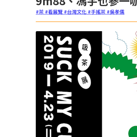
9m88、馮宇也參一
#茶
#看展覽
#台灣文化
#手搖茶
#吳孝儒