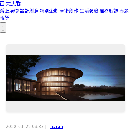
線上購物
設計創意
特別企劃
藝術創作
生活體驗
風格服飾
專題
報導
2020-01-29 03:33
|
hsiun