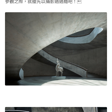
參觀之際，就搶先以攝影過過癮吧！