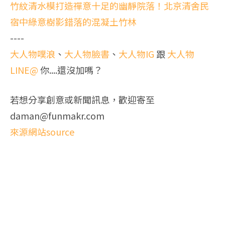
竹紋清水模打造禪意十足的幽靜院落！北京清舍民
宿中綠意樹影錯落的混凝土竹林
----
大人物噗浪
、
大人物臉書
、
大人物IG
跟
大人物
LINE@
你....還沒加嗎？
若想分享創意或新聞訊息，歡迎寄至
daman@funmakr.com
來源網站source