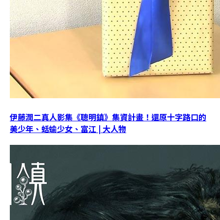
伊藤潤二真人影集《聰明鎮》集資計畫！還原十字路口的
美少年、蛞蝓少女、富江 | 大人物