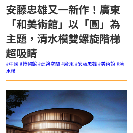
安藤忠雄又一新作！廣東
「和美術館」以「圓」為
主題，清水模雙螺旋階梯
超吸睛
#中國
#博物館
#建築空間
#廣東
#安藤忠雄
#美術館
#清
水模