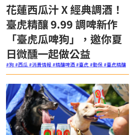
花蓮西瓜汁 X 經典調酒！
臺虎精釀 9.99 調啤新作
「臺虎瓜啤狗」，邀你夏
日微醺一起做公益
#狗
#西瓜
#消費情報
#精釀啤酒
#臺虎
#動保
#臺虎精釀