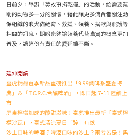
日前夕，舉辦「募故事捐乾糧」的活動，給需要幫
助的動物多一分的關懷，藉此讓更多消費者關注動
保組織的浪犬貓絕育、救援、領養、捐款與照護等
相關的訊息，期盼能夠讓領養代替購買的概念更加
普及，讓這份有責任的愛延續不斷。
延伸閱讀
臺虎精釀夏季新品重磅推出「9.99調啤系盛夏特
典」＆「T.C.R.C.合釀啤酒」，即日起 7-11 陸續上
市
屏東檸檬加成的酸甜滋味！臺虎推出最新「臺式檸
檬沙瓦」，臺式清涼夏日「醉」有感
沙士口味的啤酒？啤酒口味的沙士？兩者皆是！黑