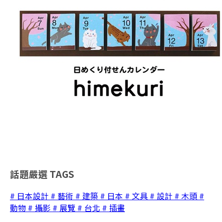
話題嚴選
TAGS
# 日本設計
# 藝術
# 建築
# 日本
# 文具
# 設計
# 木頭
#
動物
# 攝影
# 展覽
# 台北
# 插畫