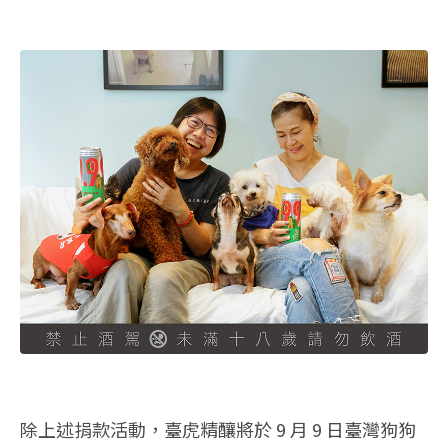
除上述捐款活動，臺虎精釀將於 9 月 9 日臺灣狗狗