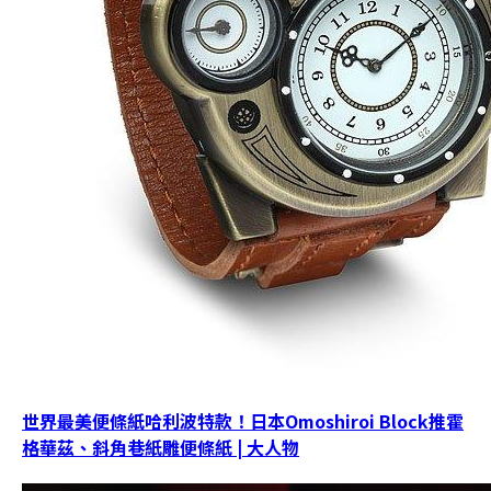
世界最美便條紙哈利波特款！日本Omoshiroi Block推霍
格華茲、斜角巷紙雕便條紙 | 大人物