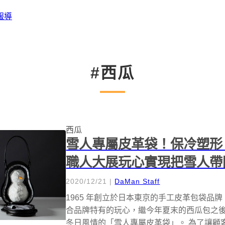
報導
#西瓜
西瓜
雪人專屬皮革袋！保冷塑形
職人大展玩心實現把雪人帶
2020/12/21
|
DaMan Staff
1965 年創立於日本東京的手工皮革包袋品
合品牌特有的玩心，繼今年夏末的西瓜包之
冬日風情的「雪人專屬皮革袋」。 為了讓顧客