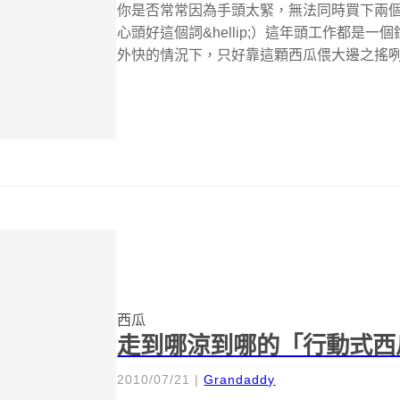
你是否常常因為手頭太緊，無法同時買下兩
心頭好這個詞&hellip;）這年頭工作都是
外快的情況下，只好靠這顆西瓜偎大邊之搖咧搖
西瓜
走到哪涼到哪的「行動式西
2010/07/21
|
Grandaddy