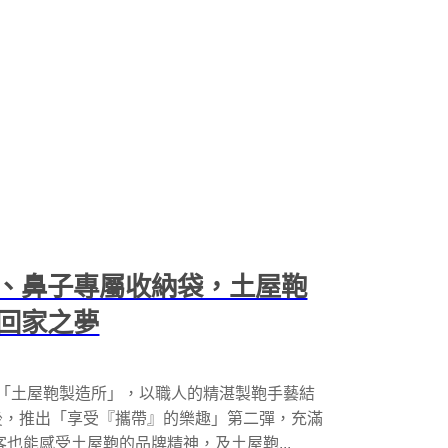
、鼻子專屬收納袋，土屋鞄
回家之夢
牌「土屋鞄製造所」，以職人的精湛製鞄手藝結
後，推出「享受『攜帶』的樂趣」第二彈，充滿
也能感受土屋鞄的品牌精神，及土屋鞄...