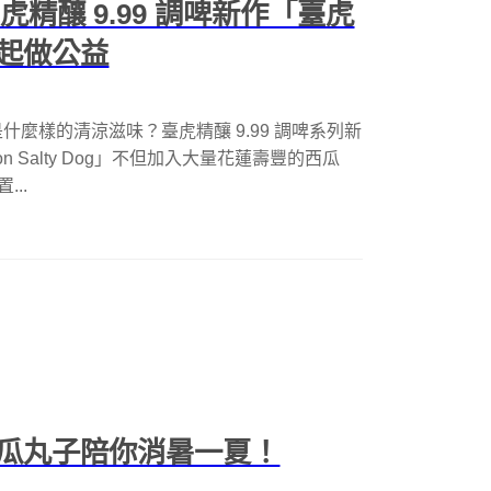
虎精釀 9.99 調啤新作「臺虎
起做公益
麼樣的清涼滋味？臺虎精釀 9.99 調啤系列新
n Salty Dog」不但加入大量花蓮壽豐的西瓜
...
瓜丸子陪你消暑一夏！