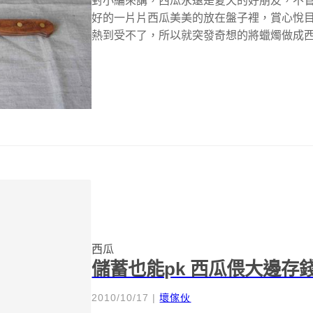
對小編來講，西瓜永遠是夏天的好朋友，不管
好的一片片西瓜美美的放在盤子裡，賞心悅目又好
熱到受不了，所以就突發奇想的將蠟燭做成西瓜
西瓜
儲蓄也能pk 西瓜偎大邊存
2010/10/17
|
壞傢伙