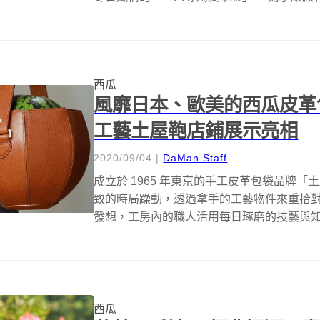
西瓜
風靡日本、歐美的西瓜皮革
工藝土屋鞄店鋪展示亮相
2020/09/04
|
DaMan Staff
成立於 1965 年東京的手工皮革包袋品牌
致的時局躁動，透過拿手的工藝物件來重拾對生
發想，工房內的職人活用每日琢磨的技藝與知識
西瓜