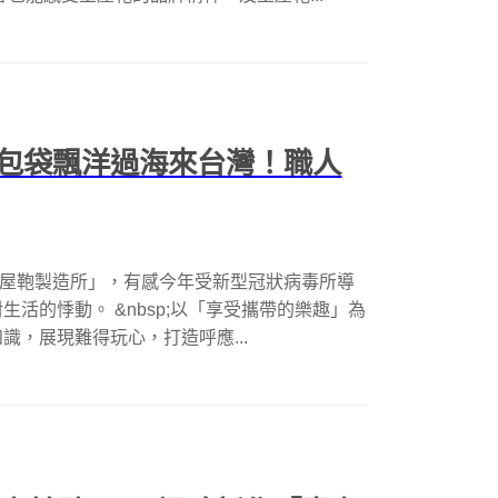
包袋飄洋過海來台灣！職人
「土屋鞄製造所」，有感今年受新型冠狀病毒所導
活的悸動。 &nbsp;以「享受攜帶的樂趣」為
，展現難得玩心，打造呼應...