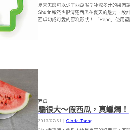
夏天怎麼可以少了西瓜呢？冰涼多汁的果肉讓暑
Shurin顯然也很清楚西瓜在夏天的魅力，設
西瓜切成可愛的雪糕形狀！ 「Pepo」使用塑
西瓜
騙很大～假西瓜，真蠟燭！
2013/07/31
|
Gloria Tseng