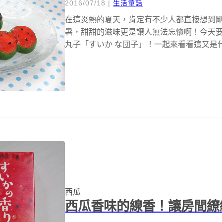
2016/07/18
|
生活童話
在這炎熱的夏天，肯定有不少人都直接想到
暑，甜甜的滋味更是讓人無法忘懷啊！今天
丸子「すいか な団子」！一起來看看這又是什
西瓜
西瓜香味的線香！讓房間繚