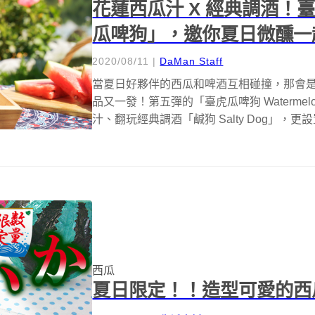
花蓮西瓜汁 X 經典調酒！臺
瓜啤狗」，邀你夏日微醺一
2020/08/11
|
DaMan Staff
當夏日好夥伴的西瓜和啤酒互相碰撞，那會是什
品又一發！第五彈的「臺虎瓜啤狗 Watermelo
汁、翻玩經典調酒「鹹狗 Salty Dog」，更設置
西瓜
夏日限定！！造型可愛的西