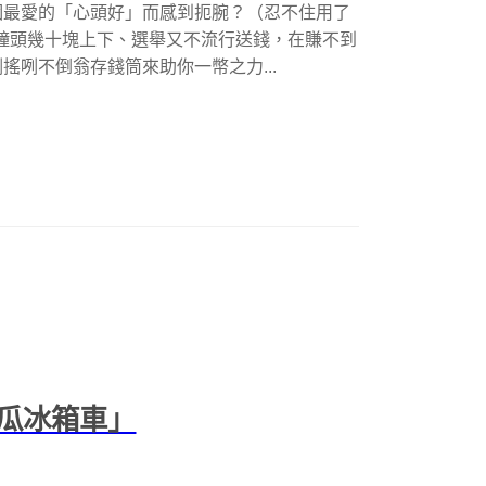
個最愛的「心頭好」而感到扼腕？（忍不住用了
一個鐘頭幾十塊上下、選舉又不流行送錢，在賺不到
咧不倒翁存錢筒來助你一幣之力...
瓜冰箱車」