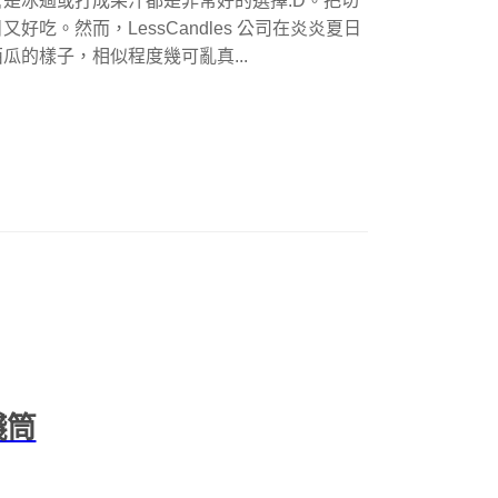
是冰過或打成果汁都是非常好的選擇:D。把切
吃。然而，LessCandles 公司在炎炎夏日
的樣子，相似程度幾可亂真...
錢筒