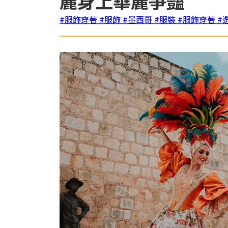
麗身上華麗爭豔
#服飾穿著
#服飾
#墨西哥
#服裝
#服飾穿著
#