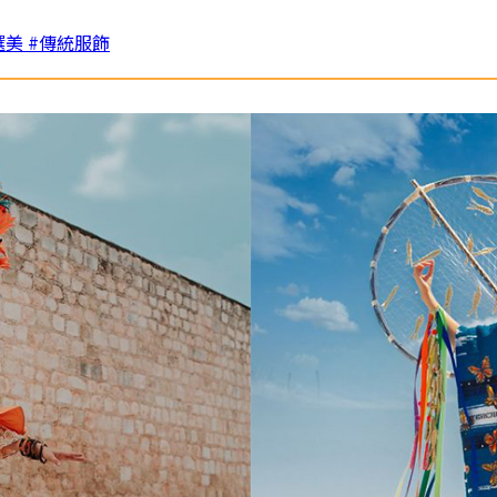
選美
#傳統服飾