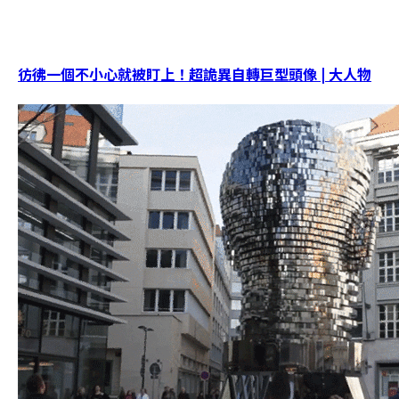
彷彿一個不小心就被盯上！超詭異自轉巨型頭像 | 大人物