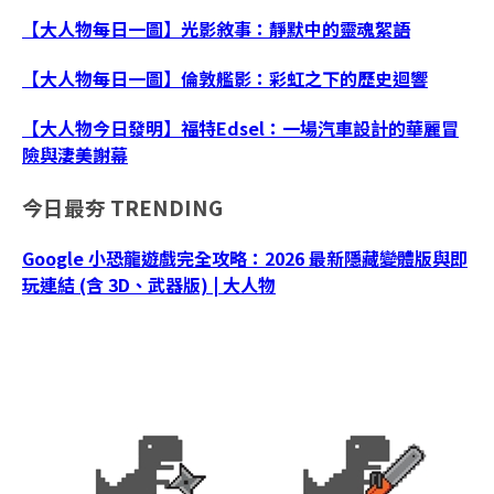
【大人物每日一圖】光影敘事：靜默中的靈魂絮語
【大人物每日一圖】倫敦艦影：彩虹之下的歷史迴響
【大人物今日發明】福特Edsel：一場汽車設計的華麗冒
險與淒美謝幕
今日最夯
TRENDING
Google 小恐龍遊戲完全攻略：2026 最新隱藏變體版與即
玩連結 (含 3D、武器版) | 大人物