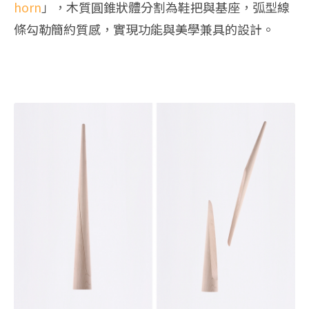
horn
」，木質圓錐狀體分割為鞋把與基座，弧型線
條勾勒簡約質感，實現功能與美學兼具的設計。