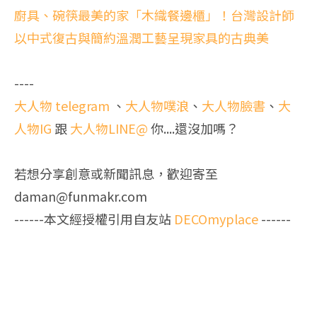
廚具、碗筷最美的家「木織餐邊櫃」！台灣設計師
以中式復古與簡約溫潤工藝呈現家具的古典美
----
大人物 telegram
、
大人物噗浪
、
大人物臉書
、
大
人物IG
跟
大人物LINE@
你....還沒加嗎？
若想分享創意或新聞訊息，歡迎寄至
daman@funmakr.com
------本文經授權引用自友站
DECOmyplace
------