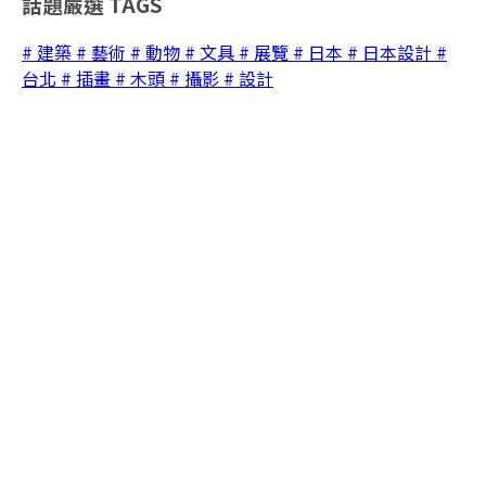
話題嚴選
TAGS
# 建築
# 藝術
# 動物
# 文具
# 展覽
# 日本
# 日本設計
#
台北
# 插畫
# 木頭
# 攝影
# 設計