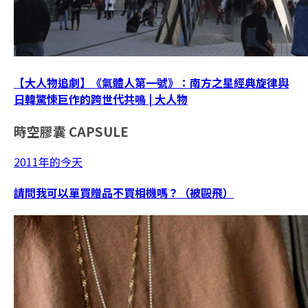
【大人物追劇】《氣體人第一號》：南方之星經典旋律與
日韓驚悚巨作的跨世代共鳴 | 大人物
時空膠囊
CAPSULE
2011年的今天
請問我可以單買贈品不買相機嗎？（被毆飛）