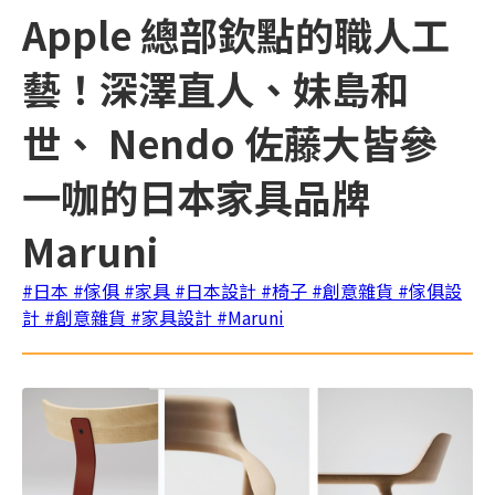
Apple 總部欽點的職人工
藝！深澤直人、妹島和
世、 Nendo 佐藤大皆參
一咖的日本家具品牌
Maruni
#日本
#傢俱
#家具
#日本設計
#椅子
#創意雜貨
#傢俱設
計
#創意雜貨
#家具設計
#Maruni