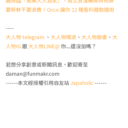
醺降臨「黑美人大酒家」，南北貨漢藥房齊玩樂
要新鮮不要浪費！Occo 讓你 12 種香料隨取隨用
----
大人物 telegram
、
大人物噗浪
、
大人物臉書
、
大
人物IG
跟
大人物LINE@
你....還沒加嗎？
若想分享創意或新聞訊息，歡迎寄至
daman@funmakr.com
------本文經授權引用自友站
Japaholic
------