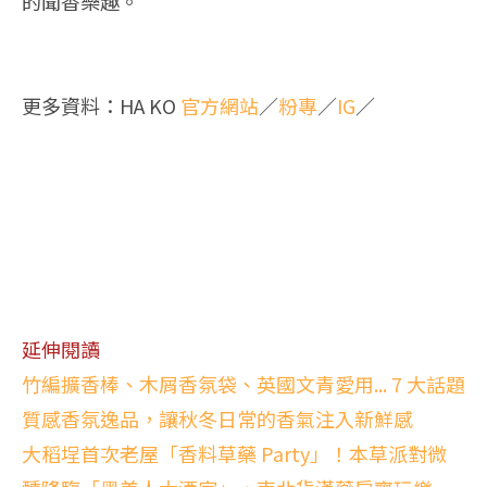
的聞香樂趣。
更多資料：HA KO
官方網站
／
粉專
／
IG
／
延伸閱讀
竹編擴香棒、木屑香氛袋、英國文青愛用... 7 大話題
質感香氛逸品，讓秋冬日常的香氣注入新鮮感
大稻埕首次老屋「香料草藥 Party」！本草派對微