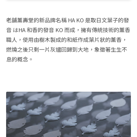
老舖薰壽堂的新品牌名稱 HA KO 是取日文葉子的發
音 はHA 和香的發音 KO 而成，擁有傳統技術的薰香
職人，使用由樹木製成的和紙作成葉片狀的薰香，
燃燒之後只剩一片灰燼回歸到大地，象徵著生生不
息的概念。