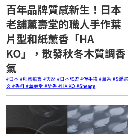
百年品牌質感新生！日本
老舖薰壽堂的職人手作葉
片型和紙薰香「HA
KO」，散發秋冬木質調香
氣
#日本
#創意雜貨
#天然
#日本旅遊
#伴手禮
#薰香
#S編選
文
#香料
#薰壽堂
#焚香
#HA KO
#Sheage